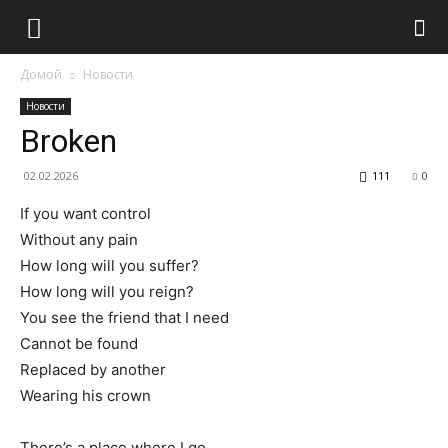
Домой
Новости
Новости
Broken
02.02.2026
111
0
If you want control
Without any pain
How long will you suffer?
How long will you reign?
You see the friend that I need
Cannot be found
Replaced by another
Wearing his crown
There’s a place where I go