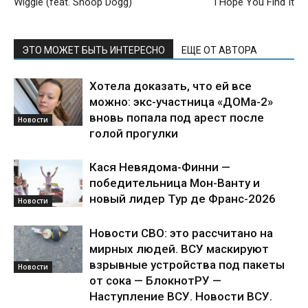
Wiggle (feat. Snoop Dogg)
I Hope You Find It
ЭТО МОЖЕТ БЫТЬ ИНТЕРЕСНО
ЕЩЕ ОТ АВТОРА
Хотела доказать, что ей все
можно: экс-участница «ДОМа-2»
вновь попала под арест после
Новости
голой прогулки
Кася Невядома-Финни —
победительница Мон-Ванту и
новый лидер Тур де Франс-2026
Новости
Новости СВО: это рассчитано на
мирных людей. ВСУ маскируют
взрывные устройства под пакеты
Новости
от сока — БлокнотРУ —
Наступление ВСУ. Новости ВСУ.