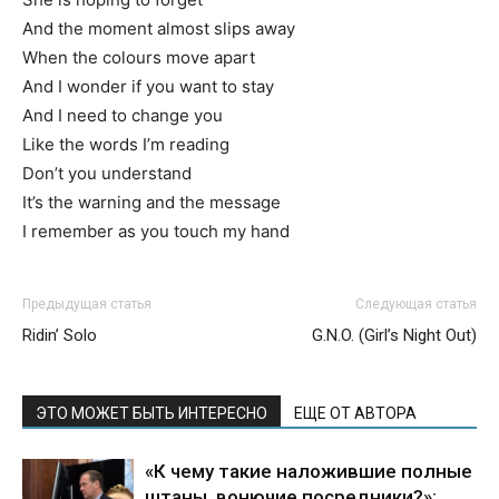
And the moment almost slips away
When the colours move apart
And I wonder if you want to stay
And I need to change you
Like the words I’m reading
Don’t you understand
It’s the warning and the message
I remember as you touch my hand
Предыдущая статья
Следующая статья
Ridin’ Solo
G.N.O. (Girl’s Night Out)
ЭТО МОЖЕТ БЫТЬ ИНТЕРЕСНО
ЕЩЕ ОТ АВТОРА
«К чему такие наложившие полные
штаны, вонючие посредники?»: