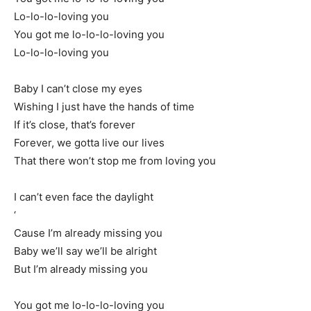
Lo-lo-lo-loving you
You got me lo-lo-lo-loving you
Lo-lo-lo-loving you
Baby I can’t close my eyes
Wishing I just have the hands of time
If it’s close, that’s forever
Forever, we gotta live our lives
That there won’t stop me from loving you
I can’t even face the daylight
‘
Cause I’m already missing you
Baby we’ll say we’ll be alright
But I’m already missing you
You got me lo-lo-lo-loving you