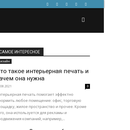
САМОЕ ИНТЕРЕСНОЕ
изайн
то такое интерьерная печать и
ачем она нужна
.08.2021
0
нтерьерная печать помогает эффектно
формить любое помещение: офис, торговую
лощадку, жилое пространство и прочее. Кроме
го, она используется для рекламы и
одвижения компаний, например,...