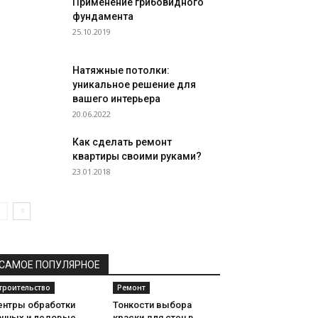
Применение грибовидного
фундамента
25.10.2019
Натяжные потолки:
уникальное решение для
вашего интерьера
20.06.2022
Как сделать ремонт
квартиры своими руками?
23.01.2018
САМОЕ ПОПУЛЯРНОЕ
троительство
Ремонт
ентры обработки
Тонкости выбора
анных и ледовые
краски для стен в