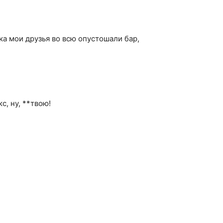
ока мои друзья во всю опустошали бар,
с, ну, **твою!