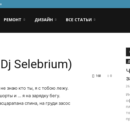
я
РЕМОНТ
ДИЗАЙН
ВСЕ СТАТЬИ
 Dj Selebrium)
Д
Ч
168
0
з
26
 не знаю кто ты, я с тобою лежу.
И
шорты и … я на зарядку бегу.
о
асцарапана спина, на груди засос
п
то
пр