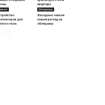
рены
квартире
емонт
Материалы
стройство
Фасадные панели:
оллекторов для
новый взгляд на
плого пола
облицовку