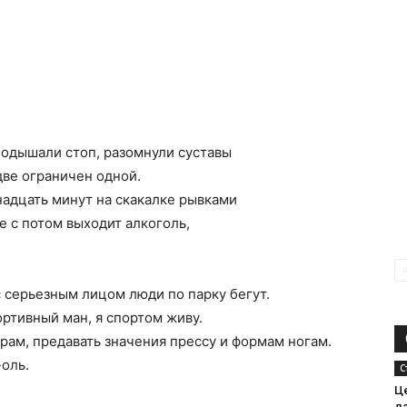
подышали стоп, разомнули суставы
две ограничен одной.
адцать минут на скакалке рывками
 с потом выходит алкоголь,
с серьезным лицом люди по парку бегут.
ортивный ман, я спортом живу.
рам, предавать значения прессу и формам ногам.
-оль.
С
Ц
д