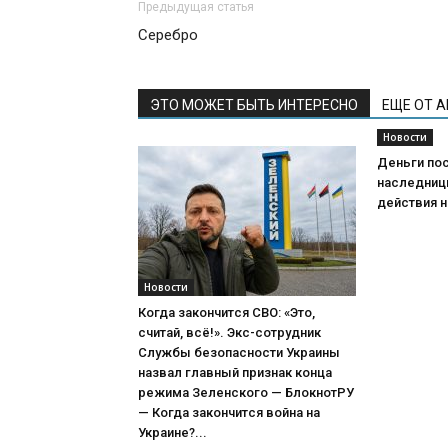
Предыдущая статья
Серебро
ЭТО МОЖЕТ БЫТЬ ИНТЕРЕСНО
ЕЩЕ ОТ 
Новости
Деньги пос
наследниц
действия н
Новости
Когда закончится СВО: «Это,
считай, всё!». Экс-сотрудник
Службы безопасности Украины
назвал главный признак конца
режима Зеленского — БлокнотРУ
— Когда закончится война на
Украине?...