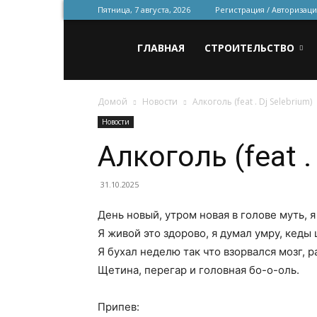
Пятница, 7 августа, 2026
Регистрация / Авторизаци
Всё
ГЛАВНАЯ
СТРОИТЕЛЬСТВО
Домой
Новости
Алкоголь (feat . Dj Selebrium)
для
Новости
Алкоголь (feat .
строительства
31.10.2025
День новый, утром новая в голове муть, я
и
Я живой это здорово, я думал умру, кеды 
Я бухал неделю так что взорвался мозг, р
Щетина, перегар и головная бо-о-оль.
ремонта
Припев: