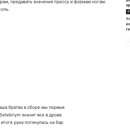
рам, предавать значения прессу и формам ногам.
а
-оль.
Р
У
к
те
наша братва в сборе мы первые
Selebriym значит все в дрова
 итоге рука потянулась на бар