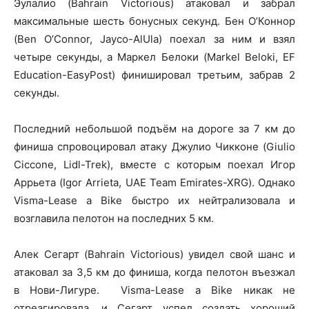
Эулалио (Bahrain Victorious) атаковал и забрал
максимальные шесть бонусных секунд. Бен О’Коннор
(Ben O’Connor, Jayco-AlUla) поехал за ним и взял
четыре секунды, а Маркел Белоки (Markel Beloki, EF
Education-EasyPost) финишировал третьим, забрав 2
секунды.
Последний небольшой подъём на дороге за 7 км до
финиша спровоцировал атаку Джулио Чикконе (Giulio
Ciccone, Lidl-Trek), вместе с которым поехал Игор
Аррьета (Igor Arrieta, UAE Team Emirates-XRG). Однако
Visma-Lease a Bike быстро их нейтрализовала и
возглавила пелотон на последних 5 км.
Алек Сегарт (Bahrain Victorious) увидел свой шанс и
атаковал за 3,5 км до финиша, когда пелотон въезжал
в Нови-Лигуре. Visma-Lease a Bike никак не
отреагировала, и Сегарт успел создать хороший