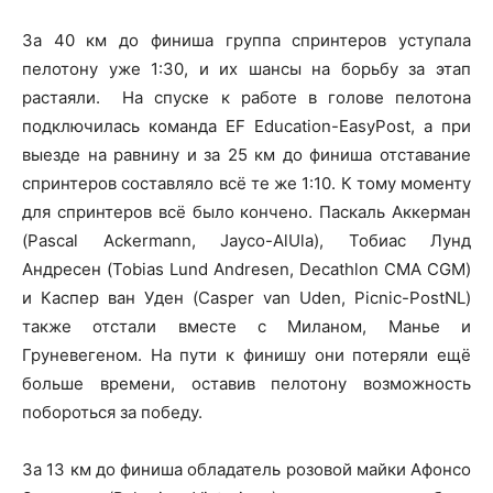
За 40 км до финиша группа спринтеров уступала
пелотону уже 1:30, и их шансы на борьбу за этап
растаяли. На спуске к работе в голове пелотона
подключилась команда EF Education-EasyPost, а при
выезде на равнину и за 25 км до финиша отставание
спринтеров составляло всё те же 1:10. К тому моменту
для спринтеров всё было кончено. Паскаль Аккерман
(Pascal Ackermann, Jayco-AlUla), Тобиас Лунд
Андресен (Tobias Lund Andresen, Decathlon CMA CGM)
и Каспер ван Уден (Casper van Uden, Picnic-PostNL)
также отстали вместе с Миланом, Манье и
Груневегеном. На пути к финишу они потеряли ещё
больше времени, оставив пелотону возможность
побороться за победу.
За 13 км до финиша обладатель розовой майки Афонсо