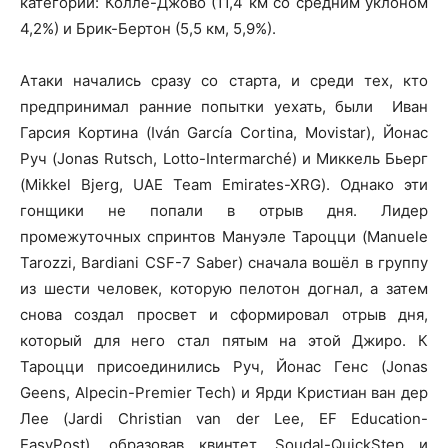
категории: Колле-Джово (11,4 км со средним уклоном
4,2%) и Брик-Бертон (5,5 км, 5,9%).
Атаки начались сразу со старта, и среди тех, кто
предпринимал ранние попытки уехать, были Иван
Гарсия Кортина (Iván García Cortina, Movistar), Йонас
Руч (Jonas Rutsch, Lotto-Intermarché) и Миккель Бьерг
(Mikkel Bjerg, UAE Team Emirates-XRG). Однако эти
гонщики не попали в отрыв дня. Лидер
промежуточных спринтов Мануэле Тароцци (Manuele
Tarozzi, Bardiani CSF-7 Saber) сначала вошёл в группу
из шести человек, которую пелотон догнал, а затем
снова создал просвет и сформировал отрыв дня,
который для него стал пятым на этой Джиро. К
Тароцци присоединились Руч, Йонас Генс (Jonas
Geens, Alpecin-Premier Tech) и Ярди Кристиан ван дер
Лее (Jardi Christian van der Lee, EF Education-
EasyPost), образовав квинтет. Soudal-QuickStep и