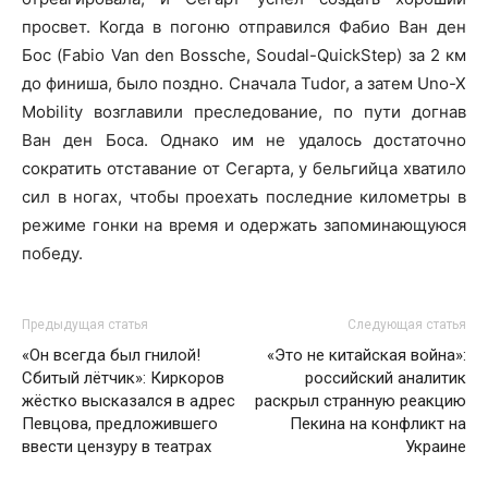
просвет. Когда в погоню отправился Фабио Ван ден
Бос (Fabio Van den Bossche, Soudal-QuickStep) за 2 км
до финиша, было поздно. Сначала Tudor, а затем Uno-X
Mobility возглавили преследование, по пути догнав
Ван ден Боса. Однако им не удалось достаточно
сократить отставание от Сегарта, у бельгийца хватило
сил в ногах, чтобы проехать последние километры в
режиме гонки на время и одержать запоминающуюся
победу.
Предыдущая статья
Следующая статья
«Он всегда был гнилой!
«Это не китайская война»:
Сбитый лётчик»: Киркоров
российский аналитик
жёстко высказался в адрес
раскрыл странную реакцию
Певцова, предложившего
Пекина на конфликт на
ввести цензуру в театрах
Украине