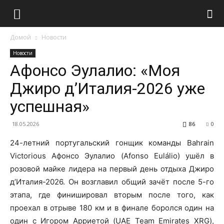
Домой
Новости
Новости
Афонсо Эулалио: «Моя
Джиро д’Италия-2026 уже
успешная»
18.05.2026
86
0
24-летний португальский гонщик команды Bahrain
Victorious Афонсо Эулалио (Afonso Eulálio) ушёл в
розовой майке лидера на первый день отдыха Джиро
д’Италия-2026. Он возглавил общий зачёт после 5-го
этапа, где финишировал вторым после того, как
проехал в отрыве 180 км и в финале боролся один на
один с Игором Арриетой (UAE Team Emirates XRG),