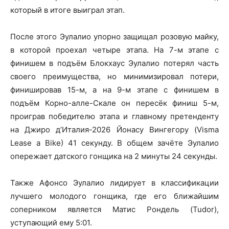
который в итоге выиграл этап.
После этого Эулалио упорно защищал розовую майку,
в которой проехал четыре этапа. На 7-м этапе с
финишем в подъём Блокхаус Эулалио потерял часть
своего преимущества, но минимизировал потери,
финишировав 15-м, а на 9-м этапе с финишем в
подъём Корно-алле-Скале он пересёк финиш 5-м,
проиграв победителю этапа и главному претенденту
на Джиро д’Италия-2026 Йонасу Вингегору (Visma
Lease a Bike) 41 секунду. В общем зачёте Эулалио
опережает датского гонщика на 2 минуты 24 секунды.
Также Афонсо Эулалио лидирует в классификации
лучшего молодого гонщика, где его ближайшим
соперником является Матис Рондель (Tudor),
уступающий ему 5:01.