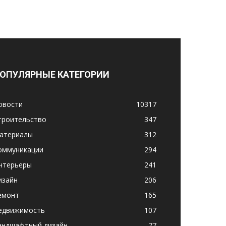
ОПУЛЯРНЫЕ КАТЕГОРИИ
овости
10317
троительство
347
атериалы
312
оммуникации
294
нтерьеры
241
изайн
206
емонт
165
едвижимость
107
андшафтный дизайн
77