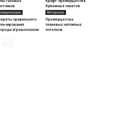
ипы газовых
Крафт: преимущества
четчиков
бумажных пакетов
оммуникации
Материалы
екреты правильного
Преимущества
ульчирования
тканевых натяжных
города агроволокном
потолков