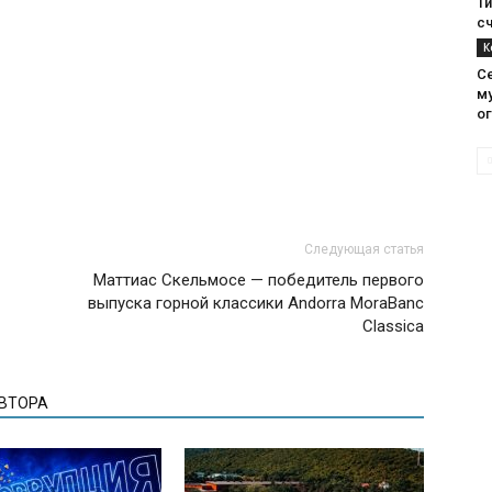
Т
с
К
С
м
о
Следующая статья
Маттиас Скельмосе — победитель первого
выпуска горной классики Andorra MoraBanc
Classica
АВТОРА