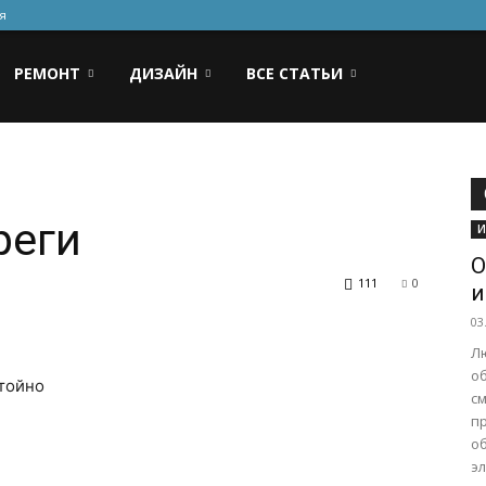
я
РЕМОНТ
ДИЗАЙН
ВСЕ СТАТЬИ
реги
И
О
111
0
и
03
Л
о
стойно
с
п
о
эл