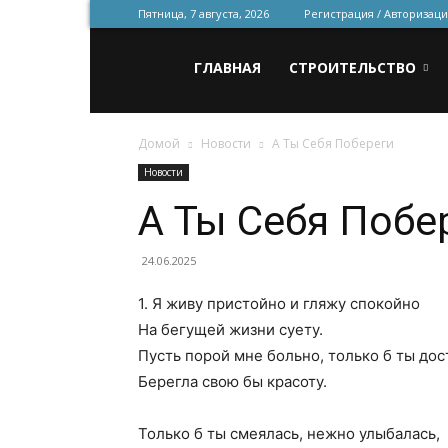
Пятница, 7 августа, 2026
Регистрация / Авторизаци
Всё
ГЛАВНАЯ
СТРОИТЕЛЬСТВО
Домой
Новости
А Ты Себя Побереги
для
Новости
А Ты Себя Побе
строительства
24.06.2025
1. Я живу пристойно и гляжу спокойно
и
На бегущей жизни суету.
Пусть порой мне больно, только б ты до
Берегла свою бы красоту.
ремонта
Только б ты смеялась, нежно улыбалась,