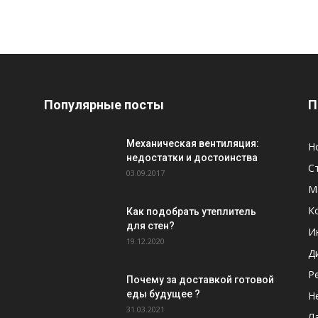
Популярные посты
П
Механическая вентиляция:
Н
недостатки и достоинства
С
03.09.2017
М
К
Как подобрать утеплитель
для стен?
И
19.12.2020
Д
Р
Почему за доставкой готовой
еды будущее ?
Н
31.03.2021
Л