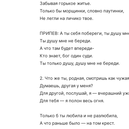
Забывая горькое житье.
Только бы морщинки, словно паутинки,
Не легли на личико твое.
ПРИПЕВ: А ты себя побереги, ты душу мн
Ты душу мне не береди.
А что там будет впереди-
Кто знает, бог один суди.
Ты только душу, душу мне не береди.
2. Что же ты, родная, смотришь как чужа
Думаешь, другая у меня?
Для другой, послушай, я — вчерашний уж
Для тебя — я полон весь огня.
Только б ты любила и не разлюбила,
А что раньше было — на том крест.