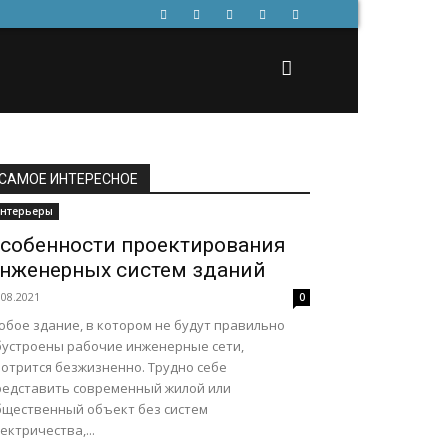
САМОЕ ИНТЕРЕСНОЕ
нтерьеры
собенности проектирования
нженерных систем зданий
.08.2021
0
юбое здание, в котором не будут правильно
бустроены рабочие инженерные сети,
мотрится безжизненно. Трудно себе
редставить современный жилой или
бщественный объект без систем
ектричества,...