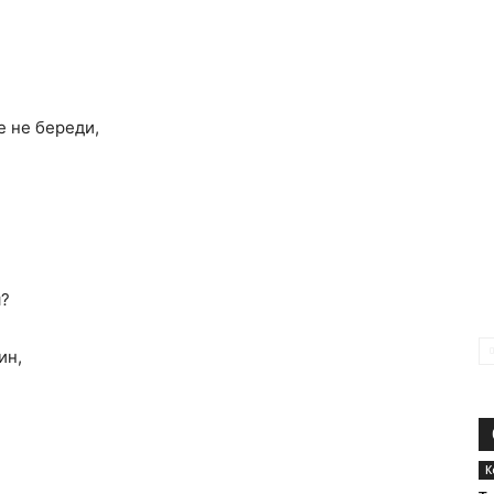
е не береди,
я?
ин,
К