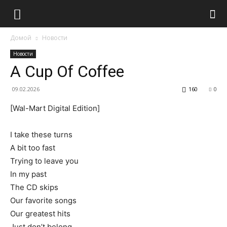
Домой
Новости
Новости
A Cup Of Coffee
09.02.2026
160
0
[Wal-Mart Digital Edition]
I take these turns
A bit too fast
Trying to leave you
In my past
The CD skips
Our favorite songs
Our greatest hits
Just don’t belong