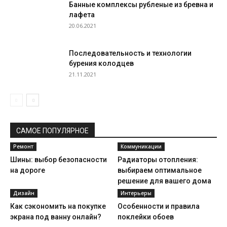
Банные комплексы рубленые из бревна и
лафета
20.06.2021
Последовательность и технологии
бурения колодцев
21.11.2021
САМОЕ ПОПУЛЯРНОЕ
Ремонт
Коммуникации
Шины: выбор безопасности
Радиаторы отопления:
на дороге
выбираем оптимальное
решение для вашего дома
Дизайн
Интерьеры
Как сэкономить на покупке
Особенности и правила
экрана под ванну онлайн?
поклейки обоев