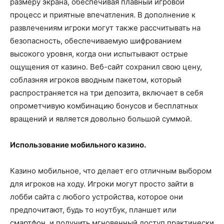
размеру экрана, обеспечивая плавный игровой
процесс и приятные впечатления. В дополнение к
развлечениям игроки могут также рассчитывать на
безопасность, обеспечиваемую шифрованием
высокого уровня, когда они испытывают острые
ощущения от казино. Веб-сайт сохранил свою цену,
соблазняя игроков вводным пакетом, который
распространяется на три депозита, включает в себя
опрометчивую комбинацию бонусов и бесплатных
вращений и является довольно большой суммой.
Использование мобильного казино.
Казино мобильное, что делает его отличным выбором
для игроков на ходу. Игроки могут просто зайти в
лобби сайта с любого устройства, которое они
предпочитают, будь то ноутбук, планшет или
смартфон, и получить мгновенный доступ практически