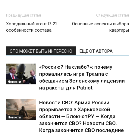
Предыдущая статья
Следующая статья
Холодильный агент R-22:
Основные аспекты выбора
особенности состава
квартиры
ЭТО МОЖЕТ БЫТЬ ИНТЕРЕСНО
ЕЩЕ ОТ АВТОРА
«Россию? На слабо?»: почему
провалилась игра Трампа с
обещанием Зеленскому лицензии
Новости
на ракеты для Patriot
Новости СВО: Армия России
прорывается в Харьковской
области — БлокнотРУ — Когда
Новости
закончится СВО? Новости СВО.
Когда закончится СВО последние