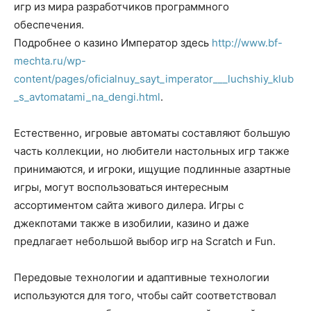
игр из мира разработчиков программного
обеспечения.
Подробнее о казино Император здесь
http://www.bf-
mechta.ru/wp-
content/pages/oficialnuy_sayt_imperator___luchshiy_klub
_s_avtomatami_na_dengi.html
.
Естественно, игровые автоматы составляют большую
часть коллекции, но любители настольных игр также
принимаются, и игроки, ищущие подлинные азартные
игры, могут воспользоваться интересным
ассортиментом сайта живого дилера. Игры с
джекпотами также в изобилии, казино и даже
предлагает небольшой выбор игр на Scratch и Fun.
Передовые технологии и адаптивные технологии
используются для того, чтобы сайт соответствовал