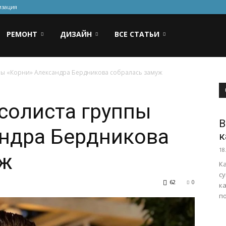
изация
РЕМОНТ
ДИЗАЙН
ВСЕ СТАТЬИ
ппы «Корни» Александра Бердникова собралась замуж
 солиста группы
B
андра Бердникова
к
18
уж
К
с
62
0
ка
по