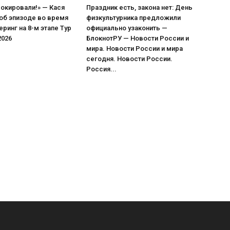
окировали!» — Кася
Праздник есть, закона нет: День
об эпизоде во время
физкультурника предложили
еринг на 8-м этапе Тур
официально узаконить —
2026
БлокнотРУ — Новости России и
мира. Новости России и мира
сегодня. Новости России.
Россия...