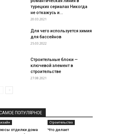
романтическая линия в
турецких сериалах Никогда
не откажусь и...
20.03.2021
Для чего используется химия
для бассейнов
25.03.2022
Строительные блоки —
ключевой элемент в
строительстве
27.08.2021
САМОЕ ПОПУЛЯРНОЕ
изайн
Строительство
люсы отделки дома
Что делает