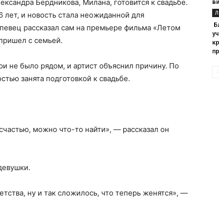
ександра Бердникова, Милана, готовится к свадьбе.
в
Л
6 лет, и новость стала неожиданной для
Б
певец рассказал сам на премьере фильма «Летом
уч
 пришел с семьей.
кр
п
и не было рядом, и артист объяснил причину. По
стью занята подготовкой к свадьбе.
 счастью, можно что-то найти», — рассказал он
девушки.
етства, ну и так сложилось, что теперь женятся», —