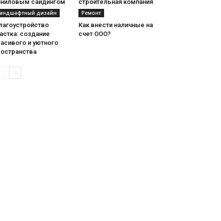
иниловым сайдингом
строительная компания
андшафтный дизайн
Ремонт
лагоустройство
Как внести наличные на
астка: создание
счет ООО?
асивого и уютного
ространства