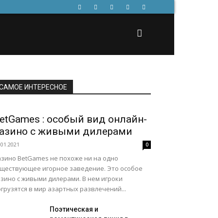
САМОЕ ИНТЕРЕСНОЕ
etGames : особый вид онлайн-
азино с живыми дилерами
.01.2021
0
азино BetGames не похоже ни на одно
уществующее игорное заведение. Это особое
зино с живыми дилерами. В нем игроки
грузятся в мир азартных развлечений...
Поэтическая и