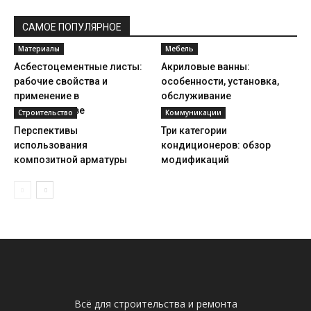
САМОЕ ПОПУЛЯРНОЕ
Материалы
Мебель
Асбестоцементные листы:
Акриловые ванны:
рабочие свойства и
особенности, установка,
применение в
обслуживание
строительстве
Строительство
Коммуникации
Перспективы
Три категории
использования
кондиционеров: обзор
композитной арматуры
модификаций
Всё для строительства и ремонта