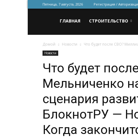
Пятница, 7 августа, 2026
Регистрация / Авторизаци
Всё
ГЛАВНАЯ
СТРОИТЕЛЬСТВО
Домой
Новости
Что будет после СВО? Милли
для
Новости
Что будет посл
строительства
Мельниченко н
и
сценария разви
БлокнотРУ — Но
ремонта
Когда закончит