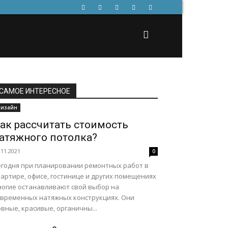
САМОЕ ИНТЕРЕСНОЕ
изайн
ак рассчитать стоимость
атяжного потолка?
.11.2021
0
егодня при планировании ремонтных работ в
артире, офисе, гостинице и других помещениях
ногие останавливают свой выбор на
овременных натяжных конструкциях. Они
вные, красивые, органичны...