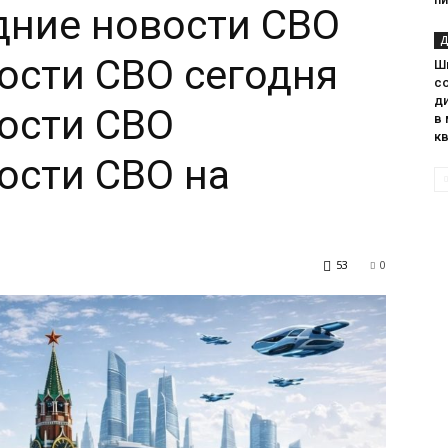
дние новости СВО
Д
вости СВО сегодня
Ш
с
д
ости СВО
в
к
ости СВО на
53
0