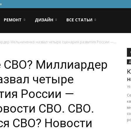
я
РЕМОНТ
ДИЗАЙН
ВСЕ СТАТЬИ
ардер Мельниченко назвал четыре сценария развития России —...
е СВО? Миллиардер
Д
К
азвал четыре
н
19
тия России —
С
кв
вости СВО. СВО.
м
с
ся СВО? Новости
ро