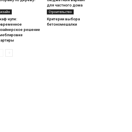
для частного дома
изайн
Строительство
каф-купе:
Критерии выбора
овременное
бетономешалки
изайнерское решение
 меблировке
вартиры