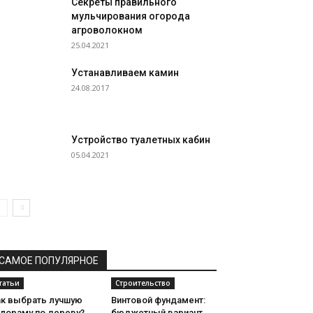
Секреты правильного
мульчирования огорода
агроволокном
25.04.2021
Устанавливаем камин
24.08.2017
Устройство туалетных кабин
05.04.2021
САМОЕ ПОПУЛЯРНОЕ
татьи
Строительство
ак выбрать лучшую
Винтовой фундамент:
илораму по дереву?
бюджетный вариант