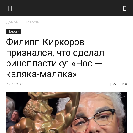
Домой
Новости
Новости
Филипп Киркоров
признался, что сделал
ринопластику: «Нос —
каляка-маляка»
12.06.2026
65
0