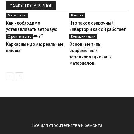
САМОЕ ПОПУЛЯРНОЕ
Материалы
Ремонт
Как необходимо
Что такое сварочный
устанавливать ветровую
инвертор и как он работает
планку на крышу?
Строительство
Коммуникации
Каркасные дома: реальные
Основные типы
плюсы
современных
теплоизоляционных
материалов
Всё для строительства и ремонта