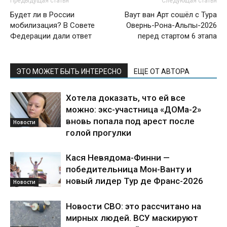
Предыдущая статья
Следующая статья
Будет ли в России
Ваут ван Арт сошёл с Тура
мобилизация? В Совете
Овернь-Рона-Альпы-2026
Федерации дали ответ
перед стартом 6 этапа
ЭТО МОЖЕТ БЫТЬ ИНТЕРЕСНО
ЕЩЕ ОТ АВТОРА
Хотела доказать, что ей все
можно: экс-участница «ДОМа-2»
вновь попала под арест после
Новости
голой прогулки
Кася Невядома-Финни —
победительница Мон-Ванту и
новый лидер Тур де Франс-2026
Новости
Новости СВО: это рассчитано на
мирных людей. ВСУ маскируют