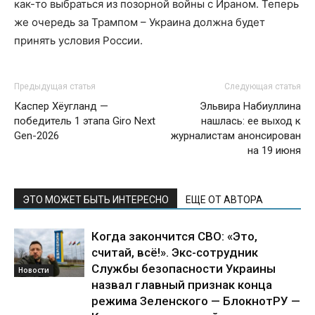
как-то выбраться из позорной войны с Ираном. Теперь
же очередь за Трампом – Украина должна будет
принять условия России.
Предыдущая статья
Следующая статья
Каспер Хёугланд —
Эльвира Набиуллина
победитель 1 этапа Giro Next
нашлась: ее выход к
Gen-2026
журналистам анонсирован
на 19 июня
ЭТО МОЖЕТ БЫТЬ ИНТЕРЕСНО
ЕЩЕ ОТ АВТОРА
Когда закончится СВО: «Это,
считай, всё!». Экс-сотрудник
Службы безопасности Украины
Новости
назвал главный признак конца
режима Зеленского — БлокнотРУ —