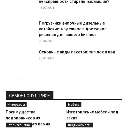
неисправности стиральных машин?
18.07.2021
Погрузчики вилочные дизельные
китайские: надежное и доступное
решение для вашего бизнеса
20.06.2022
Основные виды пакетов: зип лок и пвд
23.01.2020
САМОЕ ПОПУЛЯРНОЕ
Интерьеры
Мебель
Преимущества
Изготовление мебели под
подоконников из
заказ
искусственного камня
Строительство
Недвижимость