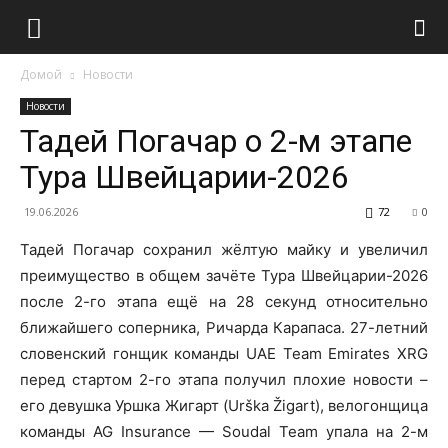
Домой
Новости
Новости
Тадей Погачар о 2-м этапе
Тура Швейцарии-2026
19.06.2026
72
0
Тадей Погачар сохранил жёлтую майку и увеличил
преимущество в общем зачёте Тура Швейцарии-2026
после 2-го этапа ещё на 28 секунд относительно
ближайшего соперника, Ричарда Карапаса. 27-летний
словенский гонщик команды UAE Team Emirates XRG
перед стартом 2-го этапа получил плохие новости –
его девушка Уршка Жигарт (Urška Žigart), велогонщица
команды AG Insurance — Soudal Team упала на 2-м