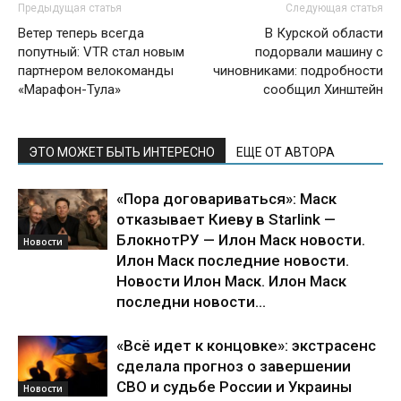
Предыдущая статья
Следующая статья
Ветер теперь всегда
В Курской области
попутный: VTR стал новым
подорвали машину с
партнером велокоманды
чиновниками: подробности
«Марафон-Тула»
сообщил Хинштейн
ЭТО МОЖЕТ БЫТЬ ИНТЕРЕСНО
ЕЩЕ ОТ АВТОРА
«Пора договариваться»: Маск
отказывает Киеву в Starlink —
БлокнотРУ — Илон Маск новости.
Новости
Илон Маск последние новости.
Новости Илон Маск. Илон Маск
последни новости...
«Всё идет к концовке»: экстрасенс
сделала прогноз о завершении
СВО и судьбе России и Украины
Новости