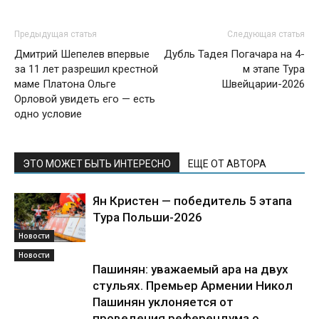
Предыдущая статья
Следующая статья
Дмитрий Шепелев впервые
Дубль Тадея Погачара на 4-
за 11 лет разрешил крестной
м этапе Тура
маме Платона Ольге
Швейцарии-2026
Орловой увидеть его — есть
одно условие
ЭТО МОЖЕТ БЫТЬ ИНТЕРЕСНО
ЕЩЕ ОТ АВТОРА
Ян Кристен — победитель 5 этапа
Тура Польши-2026
Новости
Новости
Пашинян: уважаемый ара на двух
стульях. Премьер Армении Никол
Пашинян уклоняется от
проведения референдума о