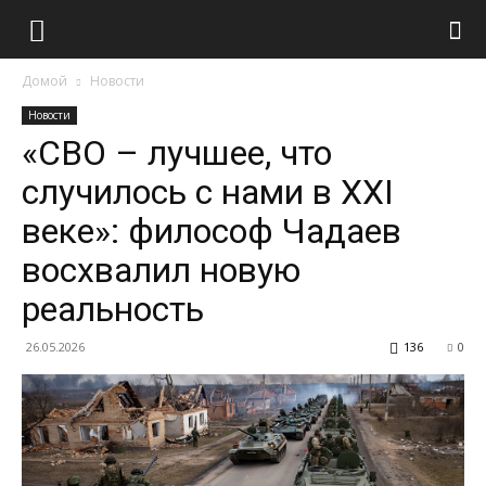
Домой
Новости
Новости
«СВО – лучшее, что
случилось с нами в XXI
веке»: философ Чадаев
восхвалил новую
реальность
26.05.2026
136
0