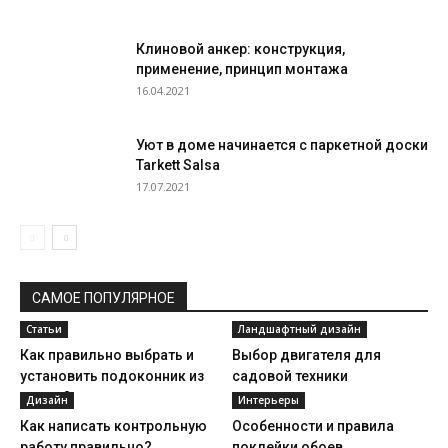
Клиновой анкер: конструкция,
применение, принцип монтажа
16.04.2021
Уют в доме начинается с паркетной доски
Tarkett Salsa
17.07.2021
САМОЕ ПОПУЛЯРНОЕ
Статьи
Ландшафтный дизайн
Как правильно выбрать и
Выбор двигателя для
установить подоконник из
садовой техники
камня?
Дизайн
Интерьеры
Как написать контрольную
Особенности и правила
работу правильно?
поклейки обоев