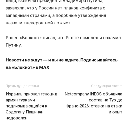
лица, включая президента Владимира Путина,
заявляли, что у России нет планов конфликта с
западными странами, а подобные утверждения
назвали «невероятной ложью».
Ранее «Блокнот» писал, что Рютте осмелел и нахамил
Путину.
Новости не ждут — и вы не ждите. Подписывайтесь
на «Блокнот» в MAX
Предыдущая статья
Следующая статья
Израиль признал геноцид
Netcompany INEOS объявила
армян турками –
состав на Тур де
подлизывающийся к
Франс‑2026: ставка на атаки
Эрдогану Пашинян
и опыт
недоволен