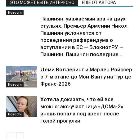
ЭТО МОЖЕТ БЫТЬ ИНТЕРЕСНО
ЕЩЕ ОТ АВТОРА
Новости
Пашинян: уважаемый ара на двух
стульях. Премьер Армении Никол
Пашинян уклоняется от
проведения референдума о
вступлении в ЕС — БлокнотРУ —
Пашинян. Пашинян последние...
Деми Воллеринг и Марлен Ройссер
о 7-м этапе до Мон-Ванту на Тур де
Франс-2026
Новости
Хотела доказать, что ей все
можно: экс-участница «ДОМа-2»
вновь попала под арест после
Новости
голой прогулки