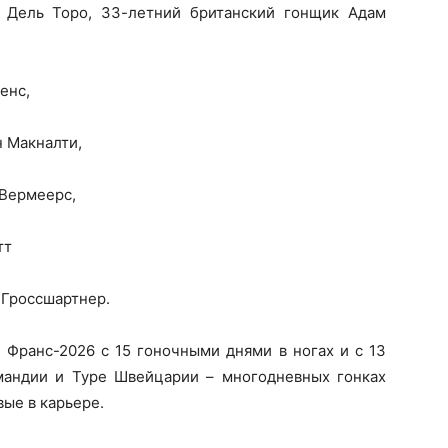
 Дель Торо, 33-летний британский гонщик Адам
енс,
 Макналти,
 Вермеерс,
тт
 Гроссшартнер.
е Франс-2026 с 15 гоночными днями в ногах и с 13
мандии и Туре Швейцарии – многодневных гонках
вые в карьере.