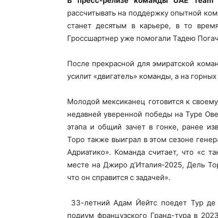
В пресс-релизе команды UAE Team 
рассчитывать на поддержку опытной ком
станет десятым в карьере, в то врем
Гроссшартнер уже помогали Тадею Погача
После прекрасной для эмиратской кома
усилит «двигатель» команды, а на горных 
Молодой мексиканец готовится к своему
недавней уверенной победы на Туре Ове
этапа и общий зачет в гонке, ранее и
Торо также выиграл в этом сезоне гене
Адриатико». Команда считает, что «с 
месте на Джиро д’Италия-2025, Дель То
что он справится с задачей».
33-летний Адам Йейтс поедет Тур де 
подиум французского Гранд-тура в 2023