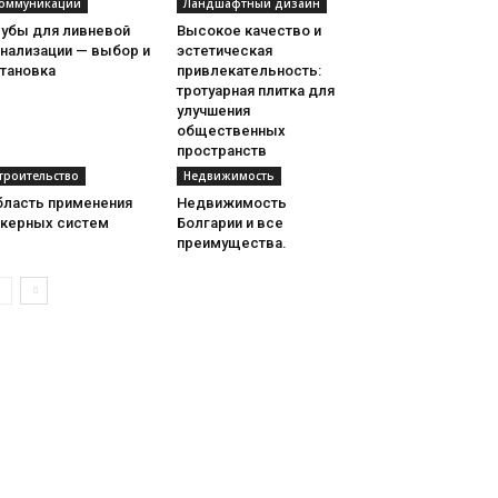
оммуникации
Ландшафтный дизайн
рубы для ливневой
Высокое качество и
анализации — выбор и
эстетическая
становка
привлекательность:
тротуарная плитка для
улучшения
общественных
пространств
троительство
Недвижимость
бласть применения
Недвижимость
нкерных систем
Болгарии и все
преимущества.