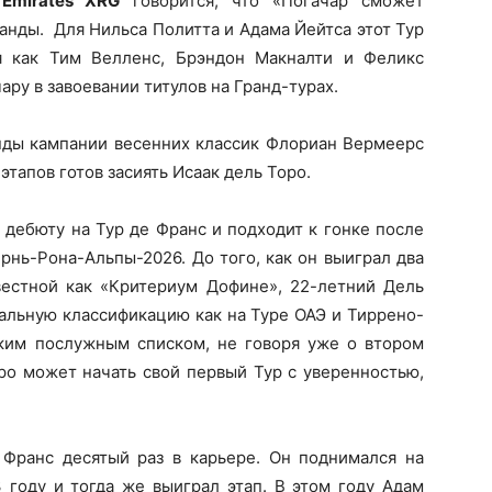
Emirates XRG
говорится, что «Погачар сможет
анды. Для Нильса Политта и Адама Йейтса этот Тур
я как Тим Велленс, Брэндон Макналти и Феликс
ру в завоевании титулов на Гранд-турах.
нды кампании весенних классик Флориан Вермеерс
этапов готов засиять Исаак дель Торо.
 дебюту на Тур де Франс и подходит к гонке после
рнь-Рона-Альпы-2026. До того, как он выиграл два
звестной как «Критериум Дофине», 22-летний Дель
ральную классификацию как на Туре ОАЭ и Тиррено-
таким послужным списком, не говоря уже о втором
ро может начать свой первый Тур с уверенностью,
Франс десятый раз в карьере. Он поднимался на
 году и тогда же выиграл этап. В этом году Адам