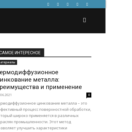
САМОЕ ИНТЕРЕСНОЕ
атериалы
ермодиффузионное
инкование металла:
реимущества и применение
.06.2021
0
ермодиффузионное цинкование металла – это
ффективный процесс поверхностной обработки,
оторый широко применяется в различных
траслях промышленности. Этот метод
озволяет улучшить характеристики