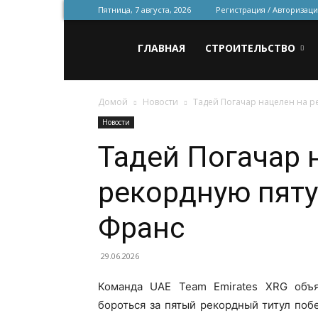
Пятница, 7 августа, 2026
Регистрация / Авторизаци
Всё
ГЛАВНАЯ
СТРОИТЕЛЬСТВО
Домой
Новости
Тадей Погачар нацелен на р
для
Новости
Тадей Погачар 
строительства
рекордную пяту
и
Франс
29.06.2026
ремонта
Команда UAE Team Emirates XRG объя
бороться за пятый рекордный титул поб