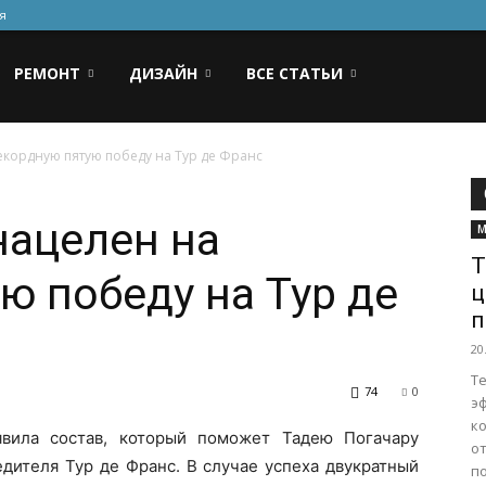
я
РЕМОНТ
ДИЗАЙН
ВСЕ СТАТЬИ
екордную пятую победу на Тур де Франс
нацелен на
М
Т
ю победу на Тур де
ц
п
20
Т
74
0
э
к
вила состав, который поможет Тадею Погачару
о
едителя Тур де Франс. В случае успеха двукратный
п