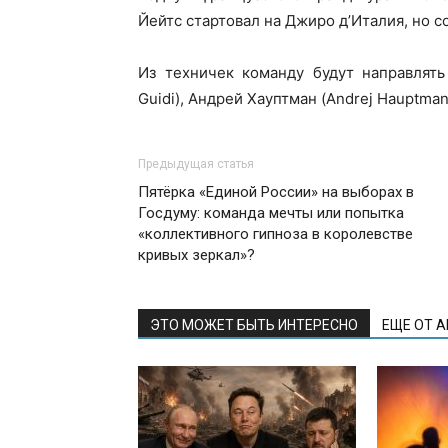
Йейтс стартовал на Джиро д’Италия, но с
Из техничек команду будут направлять
Guidi), Андрей Хауптман (Andrej Hauptma
Предыдущая статья
Пятёрка «Единой России» на выборах в
Госдуму: команда мечты или попытка
«коллективного гипноза в королевстве
кривых зеркал»?
ЭТО МОЖЕТ БЫТЬ ИНТЕРЕСНО
ЕЩЕ ОТ 