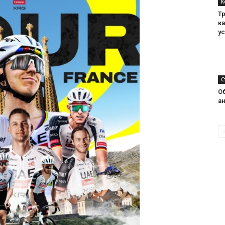
К
Т
к
у
С
О
а