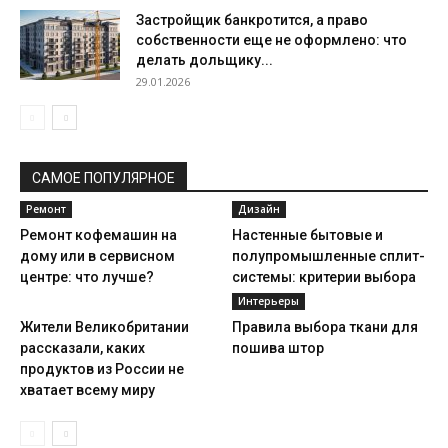
Застройщик банкротится, а право
собственности еще не оформлено: что
делать дольщику...
29.01.2026
САМОЕ ПОПУЛЯРНОЕ
Ремонт
Дизайн
Ремонт кофемашин на
Настенные бытовые и
дому или в сервисном
полупромышленные сплит-
центре: что лучше?
системы: критерии выбора
Интерьеры
Жители Великобритании
Правила выбора ткани для
рассказали, каких
пошива штор
продуктов из России не
хватает всему миру