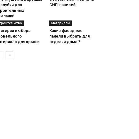
палубки для
СИП-панелей
троительных
омпаний
троительство
Материалы
ритерии выбора
Какие фасадные
ровельного
панели выбрать для
атериала для крыши
отделки дома ?