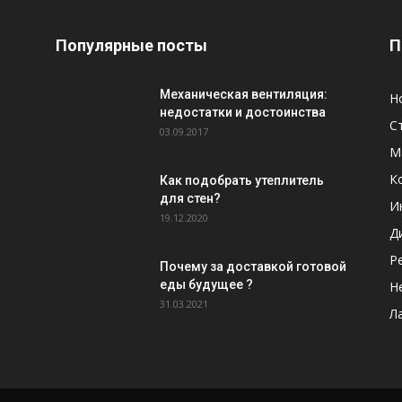
Популярные посты
П
Механическая вентиляция:
Н
недостатки и достоинства
С
03.09.2017
М
К
Как подобрать утеплитель
для стен?
И
19.12.2020
Д
Р
Почему за доставкой готовой
еды будущее ?
Н
31.03.2021
Л