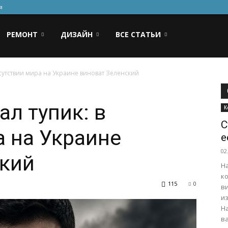
я
РЕМОНТ
ДИЗАЙН
ВСЕ СТАТЬИ
тсутствии мира на Украине виноват Зеленский
ал тупик: в
К
С
а на Украине
е
02
ский
Н
к
115
0
в
и
Н
ва