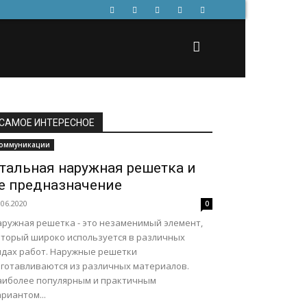
САМОЕ ИНТЕРЕСНОЕ
оммуникации
тальная наружная решетка и
е предназначение
.06.2020
0
аружная решетка - это незаменимый элемент,
оторый широко используется в различных
идах работ. Наружные решетки
зготавливаются из различных материалов.
аиболее популярным и практичным
риантом...