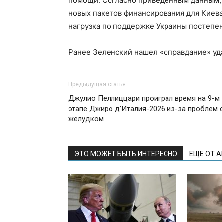
помощи. Согласно приведённым данным, 
новых пакетов финансирования для Киева
нагрузка по поддержке Украины постепен
Ранее Зеленский нашел «оправдание» уд
Предыдущая статья
Джулио Пеллиццари проиграл время на 9-м
этапе Джиро д’Италия-2026 из-за проблем 
желудком
ЭТО МОЖЕТ БЫТЬ ИНТЕРЕСНО
ЕЩЕ ОТ 