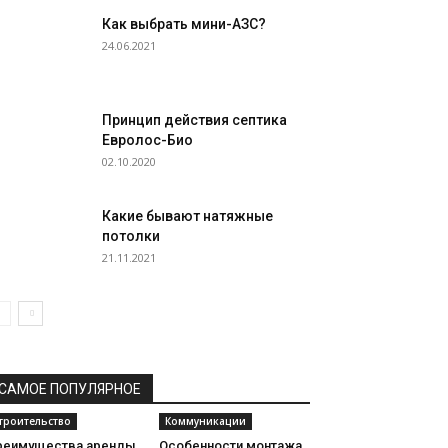
Как выбрать мини-АЗС?
24.06.2021
Принцип действия септика
Евролос-Био
02.10.2020
Какие бывают натяжные
потолки
21.11.2021
САМОЕ ПОПУЛЯРНОЕ
троительство
Коммуникации
реимущества аренды
Особенности монтажа