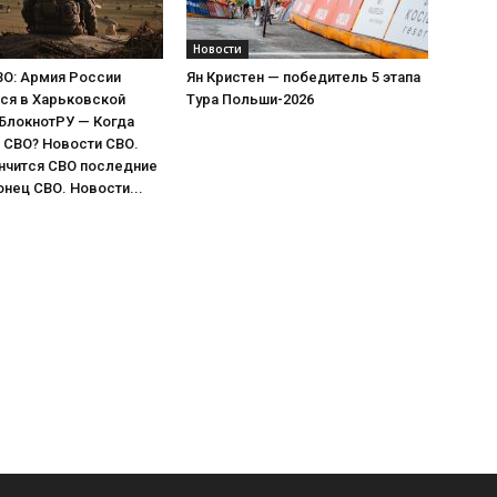
Новости
ВО: Армия России
Ян Кристен — победитель 5 этапа
ся в Харьковской
Тура Польши-2026
 БлокнотРУ — Когда
 СВО? Новости СВО.
нчится СВО последние
онец СВО. Новости...