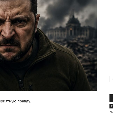
риятную правду.
С
П