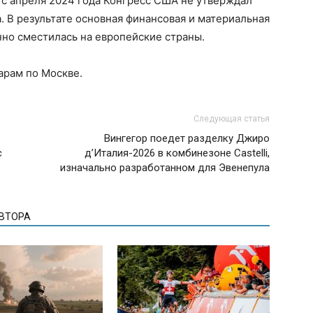
с апреля 2024 года Конгресс США не утверждал
. В результате основная финансовая и материальная
но сместилась на европейские страны.
арам по Москве.
Следующая статья
Вингегор поедет разделку Джиро
с
д’Италия-2026 в комбинезоне Castelli,
изначально разработанном для Эвенепула
АВТОРА