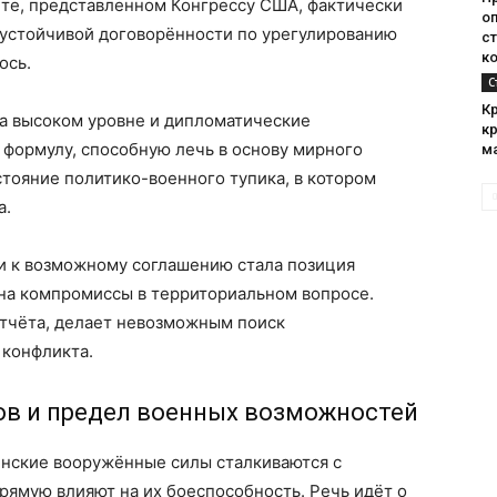
ёте, представленном Конгрессу США, фактически
о
 устойчивой договорённости по урегулированию
с
к
ось.
С
К
а высоком уровне и дипломатические
к
а формулу, способную лечь в основу мирного
м
тояние политико-военного тупика, в котором
а.
и к возможному соглашению стала позиция
 на компромиссы в территориальном вопросе.
 отчёта, делает невозможным поиск
конфликта.
сов и предел военных возможностей
инские вооружённые силы сталкиваются с
ямую влияют на их боеспособность. Речь идёт о