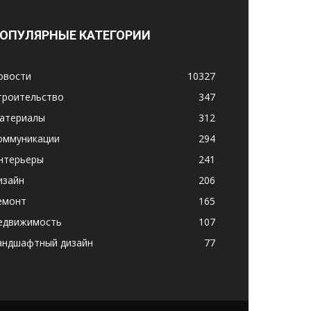
ОПУЛЯРНЫЕ КАТЕГОРИИ
овости
10327
троительство
347
атериалы
312
оммуникации
294
нтерьеры
241
изайн
206
емонт
165
едвижимость
107
андшафтный дизайн
77