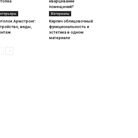
отолка
кварцевание
помещений?
нтерьеры
Материалы
отолок Армстронг:
Кирпич облицовочный:
тройство, виды,
функциональность и
онтаж
эстетика в одном
материале