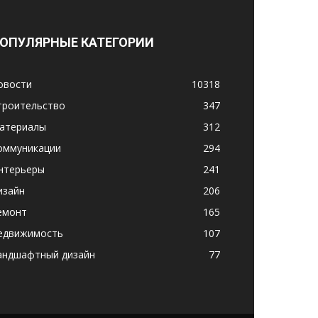
ОПУЛЯРНЫЕ КАТЕГОРИИ
овости
10318
троительство
347
атериалы
312
оммуникации
294
нтерьеры
241
изайн
206
емонт
165
едвижимость
107
андшафтный дизайн
77