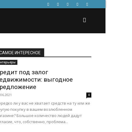
САМОЕ ИНТЕРЕСНОЕ
нтерьеры
редит под залог
едвижимости: выгодное
редложение
.06.2021
0
редко ли у вас не хватает средств на ту или же
ругую покупку в вашем возлюбленном
агазине? Большое количество людей дадут
гласие, что, собственно, проблема...