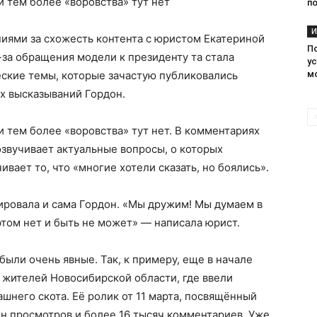
и тем более «воровства» тут нет
п
И
ниями за схожесть контента с юристом Екатериной
П
-за обращения модели к президенту та стала
ус
ские темы, которые зачастую публиковались
м
х высказываний Гордон.
и тем более «воровства» тут нет. В комментариях
озвучивает актуальные вопросы, о которых
ивает то, что «многие хотели сказать, но боялись».
ровала и сама Гордон. «Мы дружим! Мы думаем в
этом нет и быть не может» — написала юрист.
ыли очень явные. Так, к примеру, еще в начале
 жителей Новосибирской области, где ввели
шнего скота. Её ролик от 11 марта, посвящённый
н просмотров и более 16 тысяч комментариев. Уже