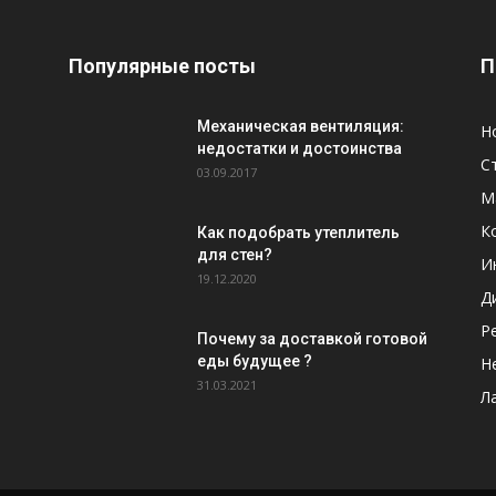
Популярные посты
П
Механическая вентиляция:
Н
недостатки и достоинства
С
03.09.2017
М
К
Как подобрать утеплитель
для стен?
И
19.12.2020
Д
Р
Почему за доставкой готовой
еды будущее ?
Н
31.03.2021
Л