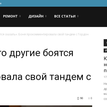
я
РЕМОНТ
ДИЗАЙН
ВСЕ СТАТЬИ
ятся сказать»: Боня прокомментировала свой тандем с Гордон
то другие боятся
И
К
н
п
вала свой тандем с
17
Не
д
м
90
0
со