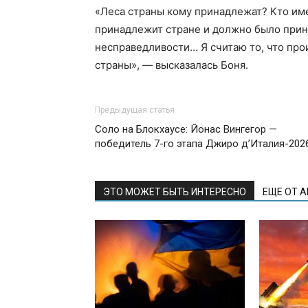
«Леса страны кому принадлежат? Кто име
принадлежит стране и должно было прин
несправедливости… Я считаю то, что про
страны», — высказалась Боня.
Предыдущая статья
Соло на Блокхаусе: Йонас Вингегор —
победитель 7-го этапа Джиро д’Италия-202
ЭТО МОЖЕТ БЫТЬ ИНТЕРЕСНО
ЕЩЕ ОТ 