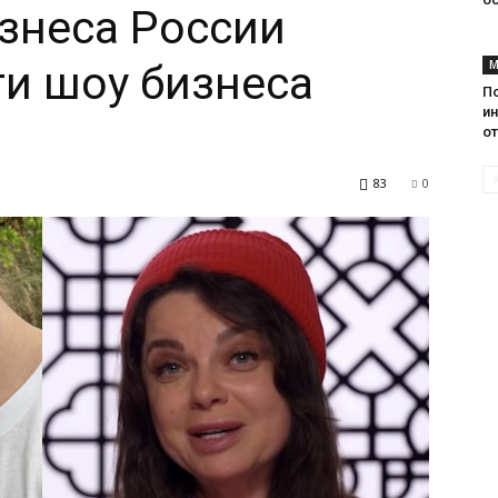
знеса России
ти шоу бизнеса
М
П
и
от
83
0