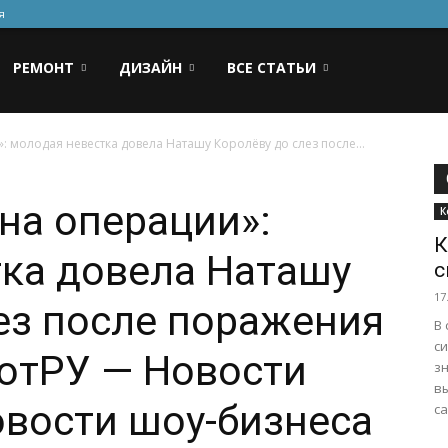
я
РЕМОНТ
ДИЗАЙН
ВСЕ СТАТЬИ
 молодая невестка довела Наташу Королёву до слез после...
на операции»:
К
К
ка довела Наташу
с
17
ез после поражения
В
с
отРУ — Новости
з
в
овости шоу-бизнеса
са