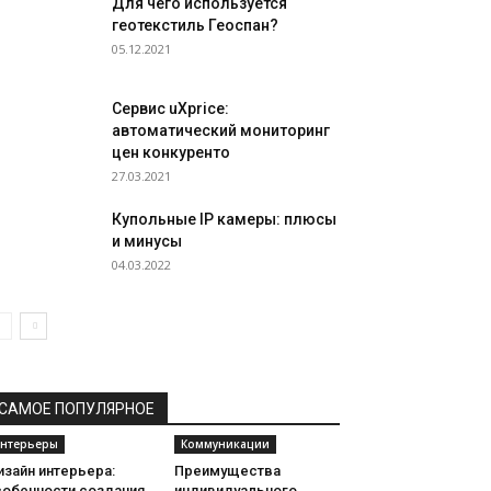
Для чего используется
геотекстиль Геоспан?
05.12.2021
Сервис uXprice:
автоматический мониторинг
цен конкуренто
27.03.2021
Купольные IP камеры: плюсы
и минусы
04.03.2022
САМОЕ ПОПУЛЯРНОЕ
нтерьеры
Коммуникации
зайн интерьера:
Преимущества
собенности создания
индивидуального