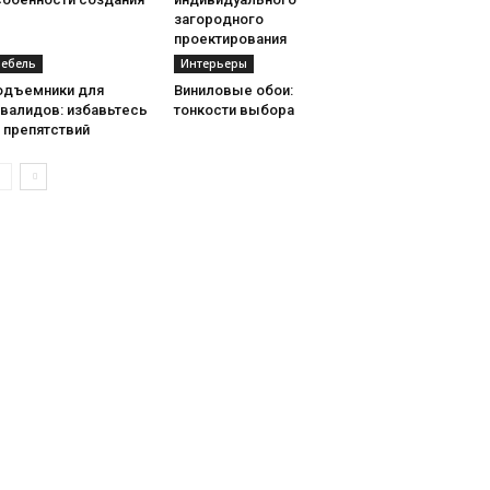
загородного
проектирования
ебель
Интерьеры
одъемники для
Виниловые обои:
нвалидов: избавьтесь
тонкости выбора
 препятствий