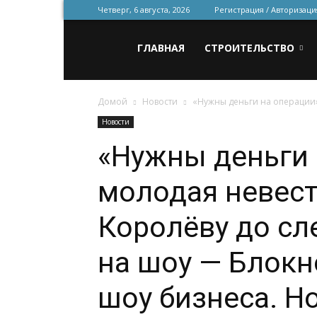
Четверг, 6 августа, 2026
Регистрация / Авторизаци
Всё
ГЛАВНАЯ
СТРОИТЕЛЬСТВО
Домой
Новости
«Нужны деньги на операции»:
для
Новости
«Нужны деньги 
строительства
молодая невест
и
Королёву до сл
на шоу — Блокн
ремонта
шоу бизнеса. Н