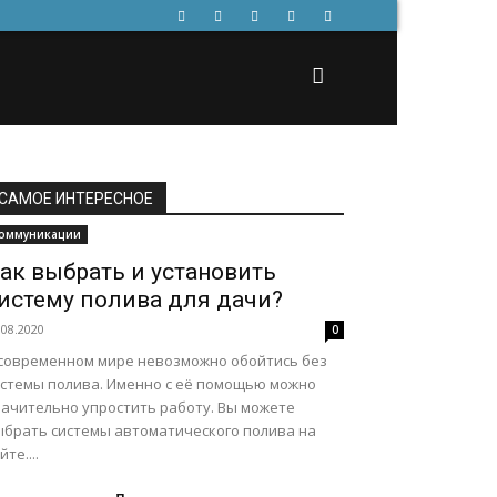
САМОЕ ИНТЕРЕСНОЕ
оммуникации
ак выбрать и установить
истему полива для дачи?
.08.2020
0
 современном мире невозможно обойтись без
истемы полива. Именно с её помощью можно
начительно упростить работу. Вы можете
ыбрать системы автоматического полива на
йте....