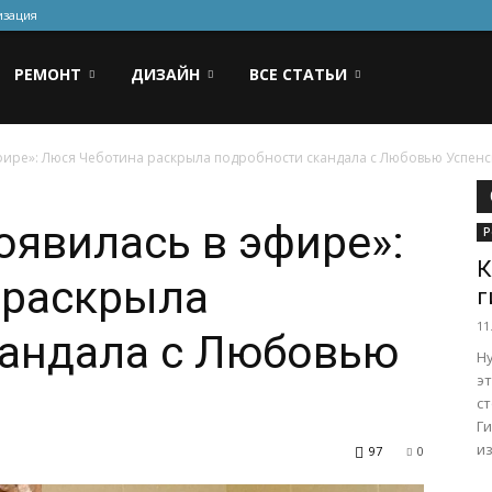
изация
РЕМОНТ
ДИЗАЙН
ВСЕ СТАТЬИ
фире»: Люся Чеботина раскрыла подробности скандала с Любовью Успен
явилась в эфире»:
Р
К
 раскрыла
г
11
кандала с Любовью
Н
эт
с
Г
из
97
0