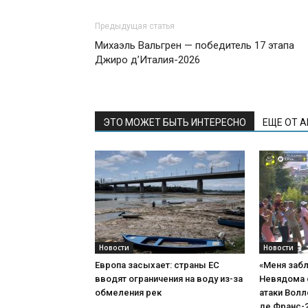
Предыдущая статья
Михаэль Вальгрен — победитель 17 этапа
Джиро д’Италия-2026
ЭТО МОЖЕТ БЫТЬ ИНТЕРЕСНО
ЕЩЕ ОТ 
Новости
Новости
Европа засыхает: страны ЕС
«Меня забл
вводят ограничения на воду из-за
Невядома 
обмеления рек
атаки Волл
де Франс-