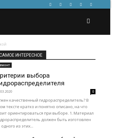
ской
САМОЕ ИНТЕРЕСНОЕ
емонт
ритерии выбора
идрораспределителя
.03.2020
0
ужен качественный гидрораспределитель? В
ом тексте кратко и понятно описано, на что
тоит ориентироваться при выборе. 1. Материал
идрораспределитель должен быть изготовлен
 одного из этих...