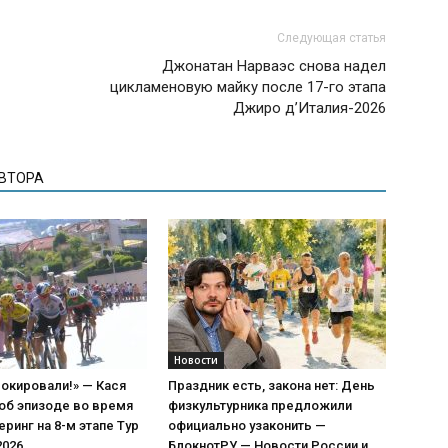
Следующая статья
Джонатан Нарваэс снова надел
цикламеновую майку после 17-го этапа
Джиро д’Италия-2026
АВТОРА
Новости
окировали!» — Кася
Праздник есть, закона нет: День
об эпизоде во время
физкультурника предложили
еринг на 8-м этапе Тур
официально узаконить —
2026
БлокнотРУ — Новости России и