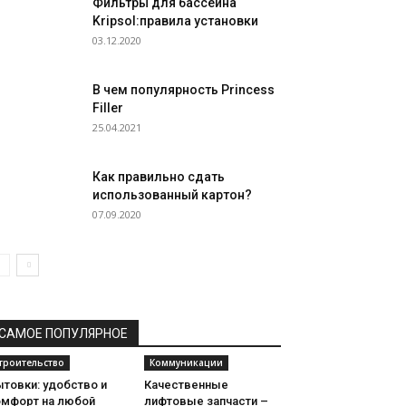
Фильтры для бассейна
Kripsol:правила установки
03.12.2020
В чем популярность Princess
Filler
25.04.2021
Как правильно сдать
использованный картон?
07.09.2020
САМОЕ ПОПУЛЯРНОЕ
троительство
Коммуникации
товки: удобство и
Качественные
омфорт на любой
лифтовые запчасти –