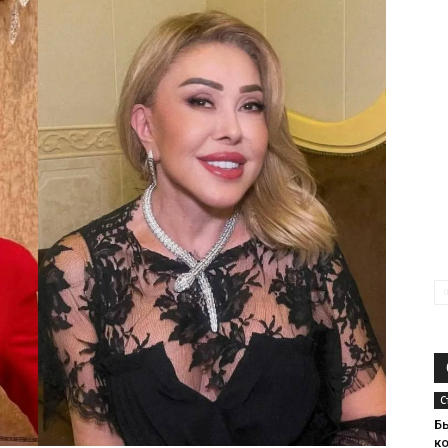
С
Бы
к