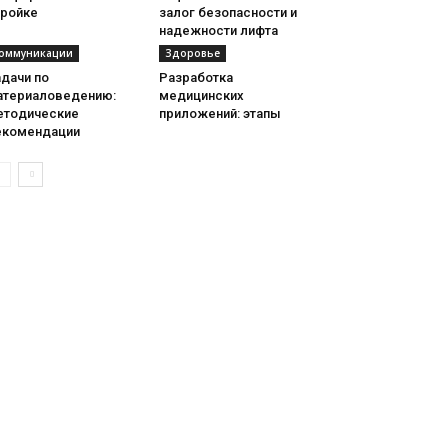
тройке
залог безопасности и
надежности лифта
оммуникации
Здоровье
дачи по
Разработка
атериаловедению:
медицинских
етодические
приложений: этапы
екомендации