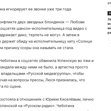
с
на игнорирует ее звонки уже три года.
К
За
конфликте двух звездных блондинок — Любови
м
 соцсетях шансон-исполнительница под видео с
м
р
дражает дико, терпеть не могу». А затем в
то держит обиду на исполнительницу хиту «Солнце
ом причину ссоры она называть не стала.
 Чеботина в соцсетях обвинила Успенскую во лжи и
кандала между ними не было, а артистка просто
 владельцами «Русской медиагруппы», чтобы
ечая на вопросы прессы, Люся призналась, что
га по сцене.
а состояла в отношениях с Юрием Киселёвым, лично
Успенской на «Русском радио». Чеботина