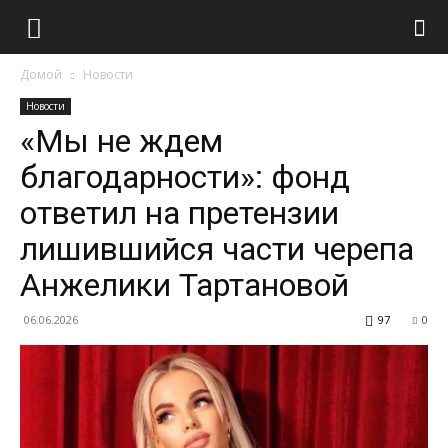
Домой
Новости
Новости
«Мы не ждем
благодарности»: фонд
ответил на претензии
лишившийся части черепа
Анжелики Тартановой
06.06.2026
97
0