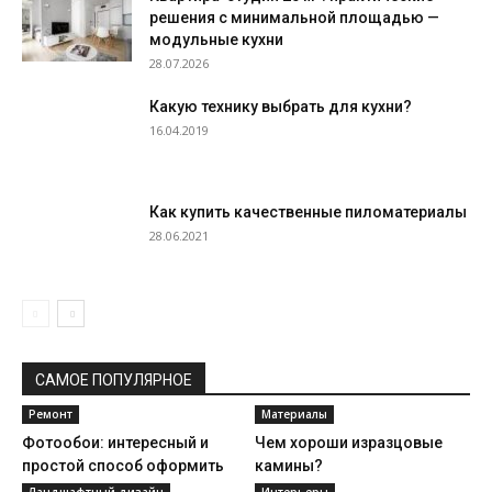
решения с минимальной площадью —
модульные кухни
28.07.2026
Какую технику выбрать для кухни?
16.04.2019
Как купить качественные пиломатериалы
28.06.2021
САМОЕ ПОПУЛЯРНОЕ
Ремонт
Материалы
Фотообои: интересный и
Чем хороши изразцовые
простой способ оформить
камины?
комнату