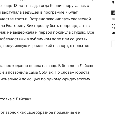
Д
я еще 18 лет назад: тогда Ксения поругалась с
н выступала ведущей в программе «Культ
И
ачестве гостьи. Встреча закончилась словесной
И
р
ла Екатерину Викторовну быть попроще, а та в
р
бчак не выдержала и первой покинула студию. Все
м
любезностями в публичном поле или соцсетях.
, получившую израильский паспорт, в попытке
да неожиданно пошла на спад. В беседе с Ляйсан
о ей позвонила сама Собчак. По словам юриста,
ссиональной помощью по одному юридическому
отовка с Ляйсан»
тот звонок как своеобразное признание ее