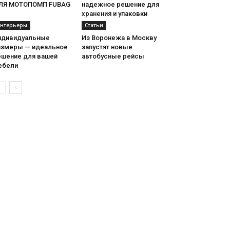
ЛЯ МОТОПОМП FUBAG
надежное решение для
хранения и упаковки
нтерьеры
Статьи
ндивидуальные
Из Воронежа в Москву
азмеры — идеальное
запустят новые
ешение для вашей
автобусные рейсы
ебели