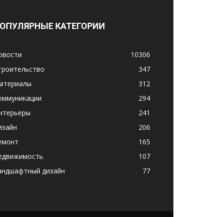
ОПУЛЯРНЫЕ КАТЕГОРИИ
овости
10306
троительство
347
атериалы
312
оммуникации
294
нтерьеры
241
изайн
206
емонт
165
едвижимость
107
андшафтный дизайн
77