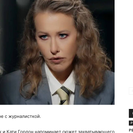
е с журналисткой.
Р
Р
к и Кати Гордон напоминает сюжет захватывающего