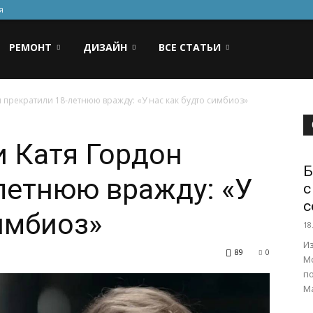
я
РЕМОНТ
ДИЗАЙН
ВСЕ СТАТЬИ
 прекратили 18-летнюю вражду: «У нас как будто симбиоз»
и Катя Гордон
Б
летнюю вражду: «У
с
с
симбиоз»
18
Из
89
0
Мо
п
Ма