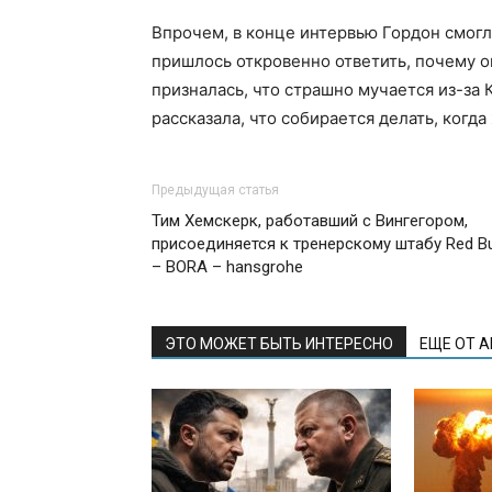
Впрочем, в конце интервью Гордон смог
пришлось откровенно ответить, почему о
призналась, что страшно мучается из-за
рассказала, что собирается делать, когд
Предыдущая статья
Тим Хемскерк, работавший с Вингегором,
присоединяется к тренерскому штабу Red Bu
– BORA – hansgrohe
ЭТО МОЖЕТ БЫТЬ ИНТЕРЕСНО
ЕЩЕ ОТ 