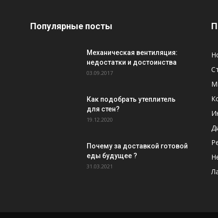
Популярные посты
П
Механическая вентиляция:
Н
недостатки и достоинства
С
03.09.2017
М
К
Как подобрать утеплитель
для стен?
И
19.12.2020
Д
Р
Почему за доставкой готовой
еды будущее ?
Н
31.03.2021
Л