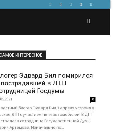
САМОЕ ИНТЕРЕСНОЕ
логер Эдвард Бил помирился
 пострадавшей в ДТП
отрудницей Госдумы
.05.2021
0
вестный блогер Эдвард Бил 1 апреля устроил в
скве ДТП с участием пяти автомобилей. В ДТП
острадала сотрудница Государственной Думы
рия Артемова. Изначально по...