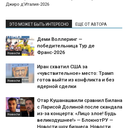
Джиро д’Италия-2026
ЭТО МОЖЕТ БЫТЬ ИНТЕРЕСНО
ЕЩЕ ОТ АВТОРА
Деми Воллеринг —
победительница Тур де
Франс-2026
Новости
Иран схватил США за
«чувствительное» место: Трамп
готов выйти из конфликта и без
Новости
ядерной сделки
Отар Кушанашвили сравнил Билана
с Ларисой Долиной после скандала
из-за концерта: «Лицо злое! Будь
Новости
великодушнее!» — БлокнотРУ —
Новости шоу бизнеса. Новости