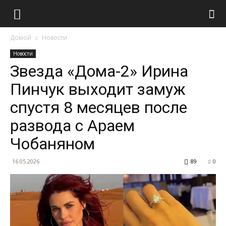
Домой
Новости
Новости
Звезда «Дома-2» Ирина
Пинчук выходит замуж
спустя 8 месяцев после
развода с Араем
Чобаняном
16.05.2026
89
0