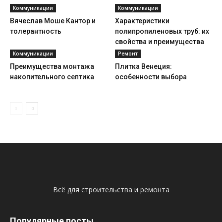
Коммуникации
Коммуникации
Вячеслав Моше Кантор и
Характеристики
толерантность
полипропиленовых труб: их
свойства и преимущества
Коммуникации
Ремонт
Преимущества монтажа
Плитка Венеция:
накопительного септика
особенности выбора
Всё для строительства и ремонта
Популярные посты