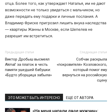
отца. Более того, как утверждает Наталья, им не дают
возможности не только увидеться с мальчиком, но
даже передать ему подарки и личные послания. А
Владимир Фриске пригрозил лишить внука наследства
— квартиры Жанны в Москве, если Шепелев не
разрешит им встретиться.
Предыдущая статья
Следующая статья
Виктор Дробыш высмеял
Собчак раскрыла
Akmal’ за платок в честь
«покровителя» Козловского,
памяти ушедшей бабушки:
который помог ему
«Будто уборщица забыла»
вернуться на российскую
сцену
ЭТО МОЖЕТ БЫТЬ ИНТЕРЕСНО
ЕЩЕ ОТ АВТОРА
«На меня напали двое мужчин»: