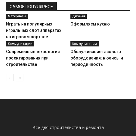
САМОЕ ПОПУЛЯРНОЕ
Материалы
Дизайн
Играть на популярных
Оформляем кухню
игральных слот аппаратах
на игровом портале
Lovevulkan
Коммуникации
Коммуникации
Современные технологии
Обслуживание газового
проектирования при
оборудования: нюансы и
строительстве
периодичность
Всё для строительства и ремонта