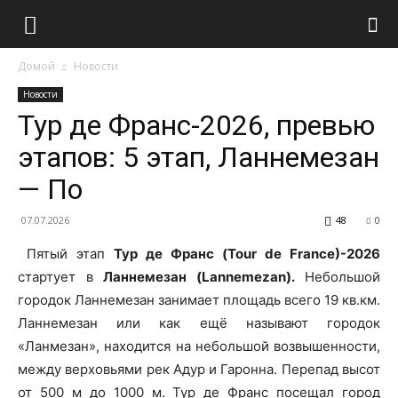
Домой
Новости
Новости
Тур де Франс-2026, превью
этапов: 5 этап, Ланнемезан
— По
07.07.2026
48
0
Пятый этап
Тур де Франс (Tour de France)-2026
стартует в
Ланнемезан (Lannemezan).
Небольшой
городок Ланнемезан занимает площадь всего 19 кв.км.
Ланнемезан или как ещё называют городок
«Ланмезан», находится на небольшой возвышенности,
между верховьями pек Адур и Гаронна. Перепад высот
от 500 м до 1000 м. Тур де Франс посещал город