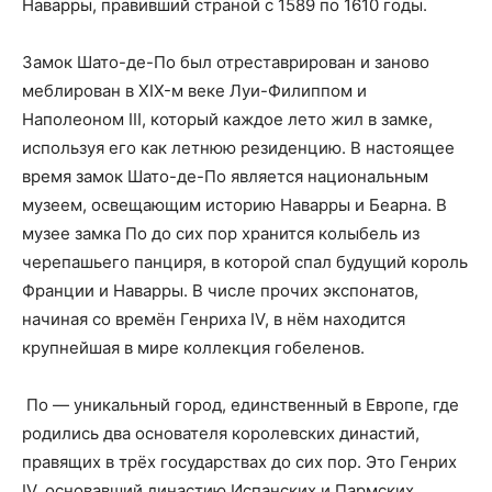
Наварры, правивший страной с 1589 по 1610 годы.
Замок Шато-де-По был отреставрирован и заново
меблирован в XIX-м веке Луи-Филиппом и
Наполеоном III, который каждое лето жил в замке,
используя его как летнюю резиденцию. В настоящее
время замок Шато-де-По является национальным
музеем, освещающим историю Наварры и Беарна. В
музее замка По до сих пор хранится колыбель из
черепашьего панциря, в которой спал будущий король
Франции и Наварры. В числе прочих экспонатов,
начиная со времён Генриха IV, в нём находится
крупнейшая в мире коллекция гобеленов.
По — уникальный город, единственный в Европе, где
родились два основателя королевских династий,
правящих в трёх государствах до сих пор. Это Генрих
IV, основавший династию Испанских и Пармских