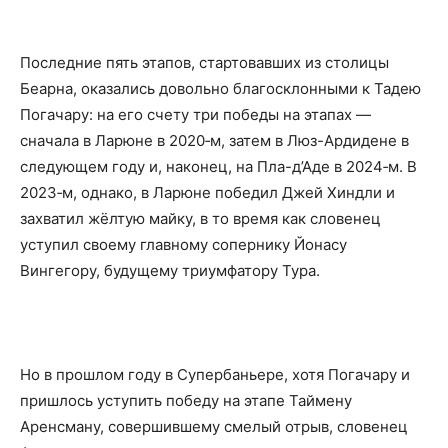
Последние пять этапов, стартовавших из столицы
Беарна, оказались довольно благосклонными к Тадею
Погачару: на его счету три победы на этапах —
сначала в Ларюне в 2020‑м, затем в Люз-Ардидене в
следующем году и, наконец, на Пла-д’Аде в 2024‑м. В
2023‑м, однако, в Ларюне победил Джей Хиндли и
захватил жёлтую майку, в то время как словенец
уступил своему главному сопернику Йонасу
Вингегору, будущему триумфатору Тура.
Но в прошлом году в Супербаньере, хотя Погачару и
пришлось уступить победу на этапе Таймену
Аренсману, совершившему смелый отрыв, словенец