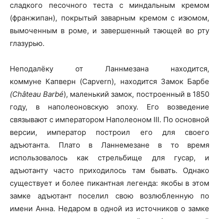
сладкого песочного теста с миндальным кремом
(франжипан), покрытый заварным кремом с изюмом,
вымоченным в роме, и завершенный тающей во рту
глазурью.
Неподалёку от Ланнмезана находится,
коммуне Капверн (Capvern), находится Замок Барбе
(Château Barbé
), маленький замок, построенный в 1850
году, в наполеоновскую эпоху. Его возведение
связывают с императором Наполеоном III. По основной
версии, император построил его для своего
адъютанта. Плато в Ланнемезане в то время
использовалось как стрельбище для гусар, и
адъютанту часто приходилось там бывать. Однако
существует и более пикантная легенда: якобы в этом
замке адъютант поселил свою возлюбленную по
имени Анна. Недаром в одной из источников о замке