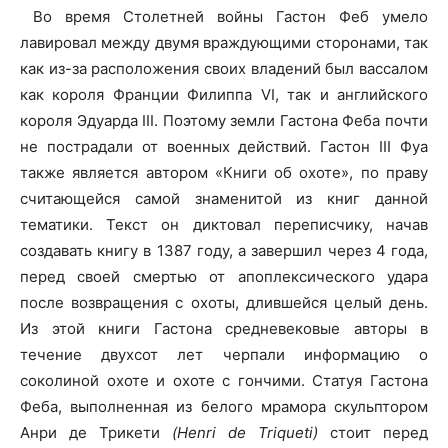
Во время Столетней войны Гастон Феб умело
лавировал между двумя враждующими сторонами, так
как из-за расположения своих владений был вассалом
как короля Франции Филиппа VI, так и английского
короля Эдуарда III. Поэтому земли Гастона Феба почти
не пострадали от военных действий. Гастон III Фуа
также является автором «Книги об охоте», по праву
считающейся самой знаменитой из книг данной
тематики. Текст он диктовал переписчику, начав
создавать книгу в 1387 году, а завершил через 4 года,
перед своей смертью от апоплексического удара
после возвращения с охоты, длившейся целый день.
Из этой книги Гастона средневековые авторы в
течение двухсот лет черпали информацию о
соколиной охоте и охоте с гончими. Статуя Гастона
Феба, выполненная из белого мрамора скульптором
Анри де Трикети
(Henri de Triqueti)
стоит перед