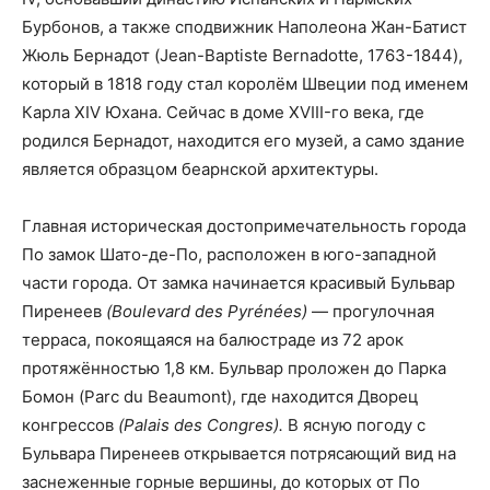
Бурбонов, а также сподвижник Наполеона Жан-Батист
Жюль Бернадот (Jean-Baptiste Bernadotte, 1763-1844),
который в 1818 году стал королём Швеции под именем
Карла XIV Юхана. Сейчас в доме XVIII-го века, где
родился Бернадот, находится его музей, а само здание
является образцом беарнской архитектуры.
Главная историческая достопримечательность города
По замок Шато-де-По, расположен в юго-западной
части города. От замка начинается красивый Бульвар
Пиренеев
(Boulevard des Pyrénées)
— прогулочная
терраса, покоящаяся на балюстраде из 72 арок
протяжённостью 1,8 км. Бульвар проложен до Парка
Бомон (Parc du Beaumont), где находится Дворец
конгрессов
(Palais des Congres).
В ясную погоду с
Бульвара Пиренеев открывается потрясающий вид на
заснеженные горные вершины, до которых от По