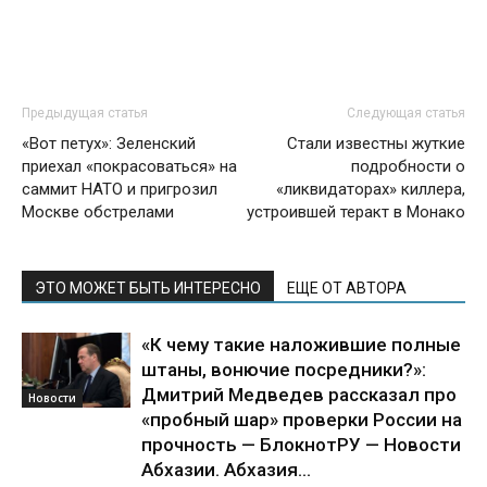
Предыдущая статья
Следующая статья
«Вот петух»: Зеленский
Стали известны жуткие
приехал «покрасоваться» на
подробности о
саммит НАТО и пригрозил
«ликвидаторах» киллера,
Москве обстрелами
устроившей теракт в Монако
ЭТО МОЖЕТ БЫТЬ ИНТЕРЕСНО
ЕЩЕ ОТ АВТОРА
«К чему такие наложившие полные
штаны, вонючие посредники?»:
Дмитрий Медведев рассказал про
Новости
«пробный шар» проверки России на
прочность — БлокнотРУ — Новости
Абхазии. Абхазия...