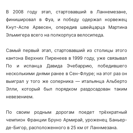
В 2008 году этап, стартовавший в Ланнемезане,
финишировал в Фуа, и победу одержал норвежец
Кнут-Асле Арвесен, опередив швейцарца Мартина
Эльмигера всего на полкорпуса велосипеда.
Самый первый этап, стартовавший из столицы этого
кантона Верхних Пиренеев в 1999 году, уже связывал
По и испанца Давида Эчебаррию, победившего
несколькими днями ранее в Сен-Флуре; на этот раз он
выиграл у того же соперника — итальянца Альберто
Элли, который был порядком раздосадован таким
невезением.
По своим родным дорогам поедет трёхкратный
чемпион Франции Бруно Армирай, уроженец Баньер-
де-Бигор, расположенного в 25 км от Ланнмезана.