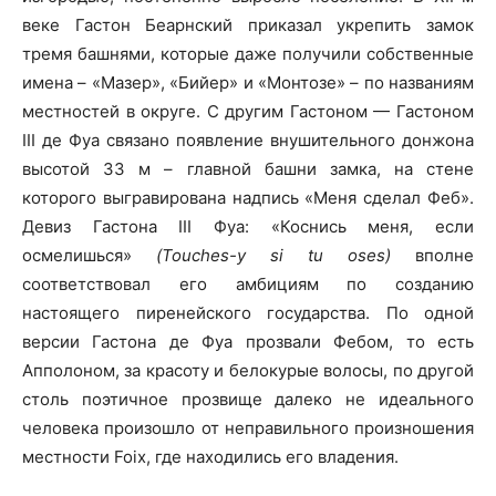
веке Гастон Беарнский приказал укрепить замок
тремя башнями, которые даже получили собственные
имена – «Мазер», «Бийер» и «Монтозе» – по названиям
местностей в округе. С другим Гастоном — Гастоном
III де Фуа связано появление внушительного донжона
высотой 33 м – главной башни замка, на стене
которого выгравирована надпись «Меня сделал Феб».
Девиз Гастона III Фуа: «Коснись меня, если
осмелишься»
(Touches-y si tu oses)
вполне
соответствовал его амбициям по созданию
настоящего пиренейского государства. По одной
версии Гастона де Фуа прозвали Фебом, то есть
Апполоном, за красоту и белокурые волосы, по другой
столь поэтичное прозвище далеко не идеального
человека произошло от неправильного произношения
местности Foix, где находились его владения.