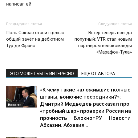
написал ей.
Предыдущая статья
Следующая статья
Поль Сэксас ставит целью
Ветер теперь всегда
общий зачёт на дебютном
попутный: VTR стал новым
Тур де Франс
партнером велокоманды
«Марафон-Тула»
ЭТО МОЖЕТ БЫТЬ ИНТЕРЕСНО
ЕЩЕ ОТ АВТОРА
«К чему такие наложившие полные
штаны, вонючие посредники?»:
Дмитрий Медведев рассказал про
Новости
«пробный шар» проверки России на
прочность — БлокнотРУ — Новости
Абхазии. Абхазия...