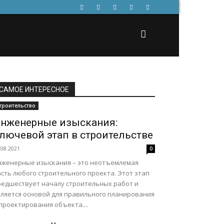
САМОЕ ИНТЕРЕСНОЕ
троительство
нженерные изыскания:
лючевой этап в строительстве
.08.2021
0
нженерные изыскания – это неотъемлемая
сть любого строительного проекта. Этот этап
редшествует началу строительных работ и
вляется основой для правильного планирования
проектирования объекта....