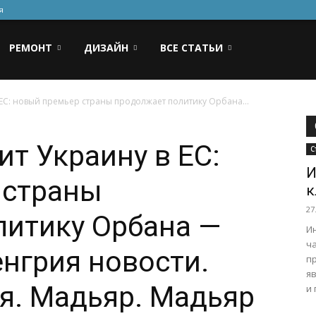
я
РЕМОНТ
ДИЗАЙН
ВСЕ СТАТЬИ
 ЕС: новый премьер страны продолжает политику Орбана...
ит Украину в ЕС:
С
И
 страны
к
27
литику Орбана —
И
ча
нгрия новости.
п
я
я. Мадьяр. Мадьяр
и 