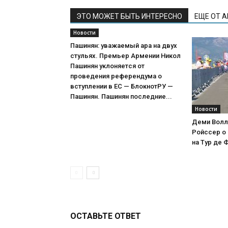
ЭТО МОЖЕТ БЫТЬ ИНТЕРЕСНО
ЕЩЕ ОТ 
Новости
Пашинян: уважаемый ара на двух
стульях. Премьер Армении Никол
Пашинян уклоняется от
проведения референдума о
вступлении в ЕС — БлокнотРУ —
Пашинян. Пашинян последние...
Новости
Деми Волл
Ройссер о 
на Тур де 
ОСТАВЬТЕ ОТВЕТ