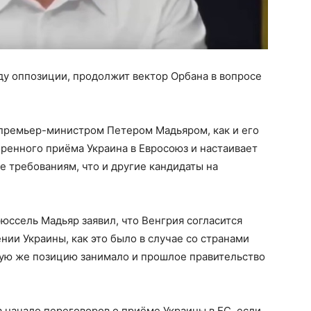
ду оппозиции, продолжит вектор Орбана в вопросе
 премьер-министром Петером Мадьяром, как и его
ренного приёма Украина в Евросоюз и настаивает
е требованиям, что и другие кандидаты на
юссель Мадьяр заявил, что Венгрия согласится
нии Украины, как это было в случае со странами
кую же позицию занимало и прошлое правительство
а начало переговоров о приёме Украины в ЕС, если