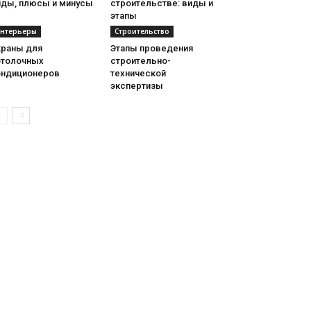
иды, плюсы и минусы
строительстве: виды и
этапы
нтерьеры
Строительство
краны для
Этапы проведения
отолочных
строительно-
ондиционеров
технической
экспертизы