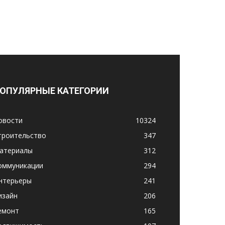
ОПУЛЯРНЫЕ КАТЕГОРИИ
овости
10324
троительство
347
атериалы
312
оммуникации
294
нтерьеры
241
изайн
206
емонт
165