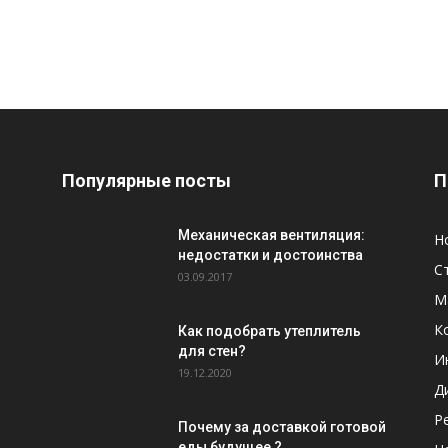
Популярные посты
П
Механическая вентиляция:
Н
недостатки и достоинства
С
03.09.2017
М
К
Как подобрать утеплитель
для стен?
И
19.12.2020
Д
Р
Почему за доставкой готовой
еды будущее ?