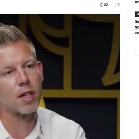
в
82
0
И
Э
п
к