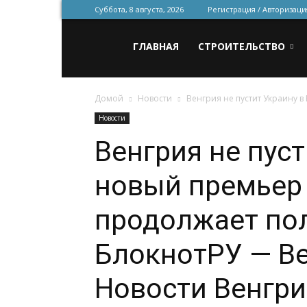
Суббота, 8 августа, 2026
Регистрация / Авторизаци
Всё
ГЛАВНАЯ
СТРОИТЕЛЬСТВО
Домой
Новости
Венгрия не пустит Украину в
для
Новости
Венгрия не пуст
строительства
новый премьер
и
продолжает по
БлокнотРУ — Ве
ремонта
Новости Венгри