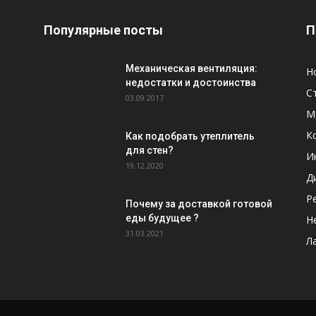
Популярные посты
П
Механическая вентиляция:
Н
недостатки и достоинства
С
03.09.2017
М
К
Как подобрать утеплитель
для стен?
И
19.12.2020
Д
Р
Почему за доставкой готовой
еды будущее ?
Н
31.03.2021
Л