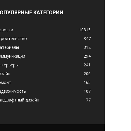
ОПУЛЯРНЫЕ КАТЕГОРИИ
овости
10315
троительство
347
атериалы
312
оммуникации
294
нтерьеры
241
изайн
206
емонт
165
едвижимость
107
андшафтный дизайн
77