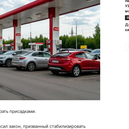
Я
У3
м
М
Д
х
рать присадками.
сал закон, призванный стабилизировать