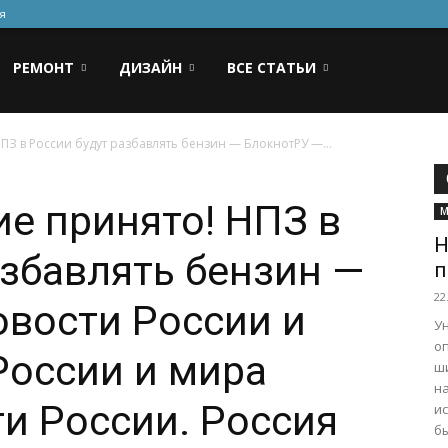
я
РЕМОНТ
ДИЗАЙН
ВСЕ СТАТЬИ
З в России будут разбавлять бензин — БлокнотРУ —...
е принято! НПЗ в
М
Н
азбавлять бензин —
п
22
вости России и
У
о
России и мира
ш
н
ти России. Россия
и
бы