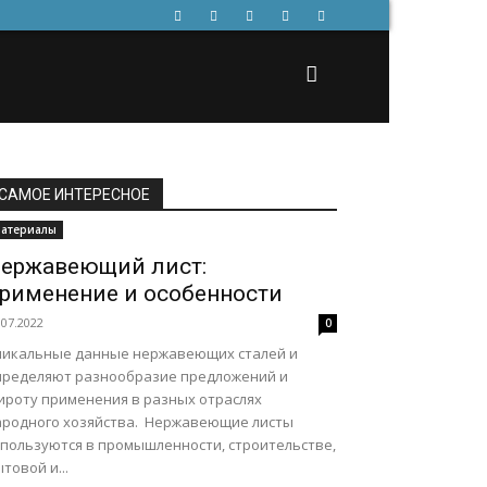
САМОЕ ИНТЕРЕСНОЕ
атериалы
ержавеющий лист:
рименение и особенности
.07.2022
0
никальные данные нержавеющих сталей и
пределяют разнообразие предложений и
ироту применения в разных отраслях
ародного хозяйства. Нержавеющие листы
спользуются в промышленности, строительстве,
товой и...