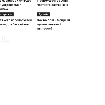
щик силовой ЯРП-250
Преимущества услуг
: устройство и
частного сантехника
онтаж
атериалы
Дизайн
ля чего используется
Как выбрать мощный
имия для бассейнов
промышленный
пылесос?