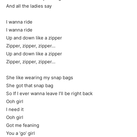
And all the ladies say
I wanna ride
I wanna ride
Up and down like a zipper
Zipper, zipper, zipper…
Up and down like a zipper
Zipper, zipper, zipper…
She like wearing my snap bags
She got that snap bag
So If I ever wanna leave I’ll be right back
Ooh girl
I need it
Ooh girl
Got me feaning
You a ‘go’ girl