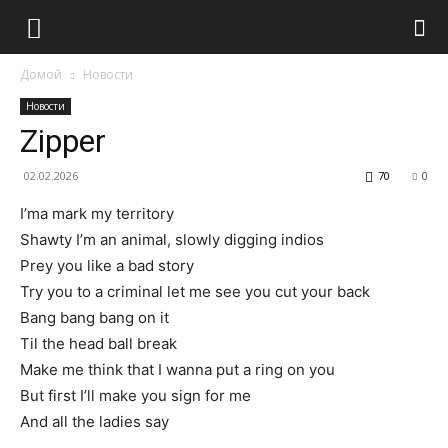
Домой
Новости
Новости
Zipper
02.02.2026
70
0
I’ma mark my territory
Shawty I’m an animal, slowly digging indios
Prey you like a bad story
Try you to a criminal let me see you cut your back
Bang bang bang on it
Til the head ball break
Make me think that I wanna put a ring on you
But first I’ll make you sign for me
And all the ladies say