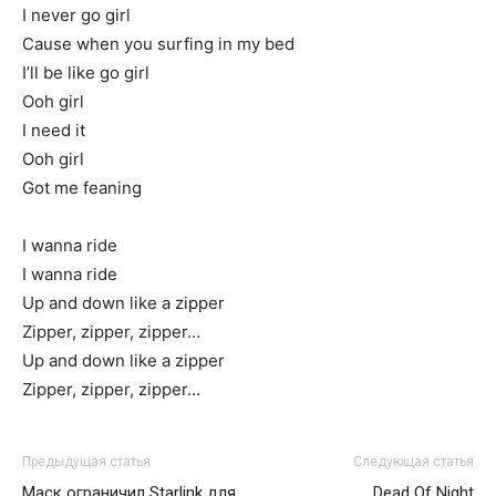
I never go girl
Cause when you surfing in my bed
I’ll be like go girl
Ooh girl
I need it
Ooh girl
Got me feaning
I wanna ride
I wanna ride
Up and down like a zipper
Zipper, zipper, zipper…
Up and down like a zipper
Zipper, zipper, zipper…
Предыдущая статья
Следующая статья
Маск ограничил Starlink для
Dead Of Night