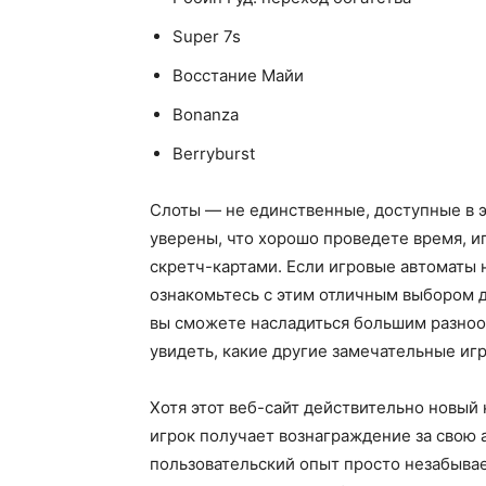
Super 7s
Восстание Майи
Bonanza
Berryburst
Слоты — не единственные, доступные в э
уверены, что хорошо проведете время, и
скретч-картами. Если игровые автоматы н
ознакомьтесь с этим отличным выбором 
вы сможете насладиться большим разно
увидеть, какие другие замечательные иг
Хотя этот веб-сайт действительно новый 
игрок получает вознаграждение за свою а
пользовательский опыт просто незабыва