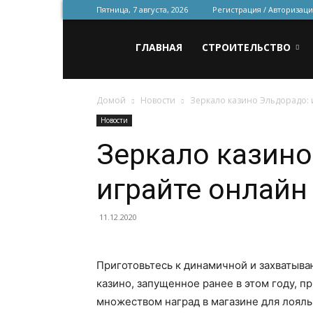
Пятница, 7 августа, 2026
Регистрация / Авторизаци
Всё
ГЛАВНАЯ
СТРОИТЕЛЬСТВО
Домой
Новости
Зеркало казино Эльдорадо: 
для
Новости
Зеркало казино
строительства
играйте онлайн
и
11.12.2020
Приготовьтесь к динамичной и захватыв
ремонта
казино, запущенное ранее в этом году, п
множеством наград в магазине для лоял