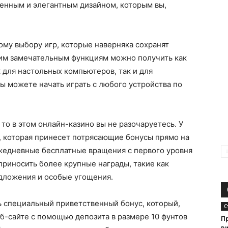
менным и элегантным дизайном, которым вы,
ому выбору игр, которые наверняка сохранят
тим замечательным функциям можно получить как
к для настольных компьютеров, так и для
вы можете начать играть с любого устройства по
 то в этом онлайн-казино вы не разочаруетесь. У
, которая принесет потрясающие бонусы прямо на
ежедневные бесплатные вращения с первого уровня
приносить более крупные награды, такие как
дложения и особые угощения.
ь специальный приветственный бонус, который,
С
еб-сайте с помощью депозита в размере 10 фунтов
Пр
в