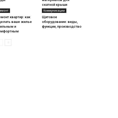
скатной крыши
емонт
Коммуникации
монт квартир: как
Щитовое
делать ваше жилье
оборудование: виды,
тильным и
функции, производство
омфортным