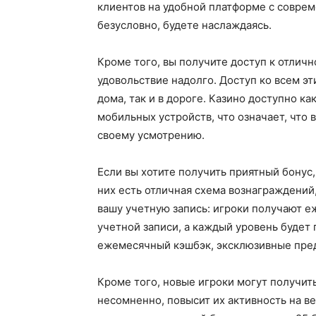
клиентов на удобной платформе с совре
безусловно, будете наслаждаясь.
Кроме того, вы получите доступ к отличн
удовольствие надолго. Доступ ко всем э
дома, так и в дороге. Казино доступно ка
мобильных устройств, что означает, что 
своему усмотрению.
Если вы хотите получить приятный бонус,
них есть отличная схема вознаграждений
вашу учетную запись: игроки получают 
учетной записи, а каждый уровень будет 
ежемесячный кэшбэк, эксклюзивные пре
Кроме того, новые игроки могут получит
несомненно, повысит их активность на в