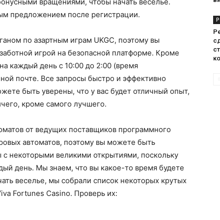
бонусными вращениями, чтобы начать веселье.
ным предложением после регистрации.
Р
Ре
ганом по азартным играм UKGC, поэтому вы
с
с
заботной игрой на безопасной платформе. Кроме
к
а каждый день с 10:00 до 2:00 (время
ной почте. Все запросы быстро и эффективно
жете быть уверены, что у вас будет отличный опыт,
чего, кроме самого лучшего.
томатов от ведущих поставщиков программного
ровых автоматов, поэтому вы можете быть
ы с некоторыми великими открытиями, поскольку
дый день. Мы знаем, что вы какое-то время будете
чать веселье, мы собрали список некоторых крутых
va Fortunes Casino. Проверь их: