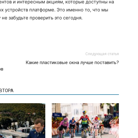
ентов и интересным акциям, которые доступны на
х устройств платформе. Это именно то, что мы
не забудьте проверить это сегодня.
Следующая статья
Какие пластиковые окна лучше поставить?
ов
АВТОРА