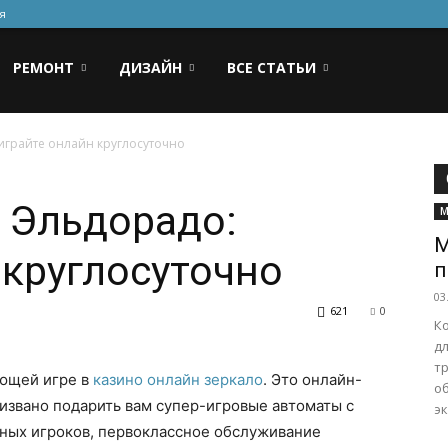
я
РЕМОНТ
ДИЗАЙН
ВСЕ СТАТЬИ
играйте онлайн круглосуточно
 Эльдорадо:
М
М
 круглосуточно
п
03
621
0
К
дл
т
ающей игре в
казино онлайн зеркало
. Это онлайн-
о
ризвано подарить вам супер-игровые автоматы с
эк
ьных игроков, первоклассное обслуживание