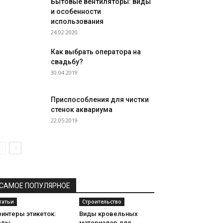
Бытовые вентиляторы: виды
и особенности
использования
24.02.2020
Как выбрать оператора на
свадьбу?
30.04.2019
Приспособления для чистки
стенок аквариума
22.05.2019
САМОЕ ПОПУЛЯРНОЕ
татьи
Строительство
интеры этикеток:
Виды кровельных
иды
материалов для