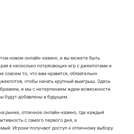
том новом онлайн-казино, и вы можете быть
грая в несколько потрясающих игр с джекпотами и
е совсем то, что вам нравится, обязательно
джекпотов, чтобы начать крупный выигрыш. Здесь
образием, и мы с нетерпением ждем возможности
ры будут добавлены в будущем.
на рынке, отличное онлайн-казино, где каждый
ктивность с самого первого дня, а
емый. Игроки получают доступ к отличному выбору