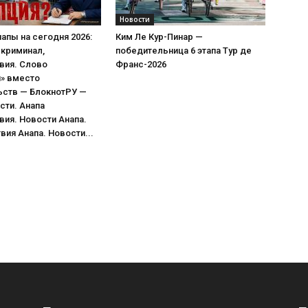
Новости
апы на сегодня 2026:
Ким Ле Кур-Пинар —
 криминал,
победительница 6 этапа Тур де
вия. Слово
Франс-2026
я» вместо
ьств — БлокнотРУ —
сти. Анапа
ия. Новости Анапа.
ия Анапа. Новости...