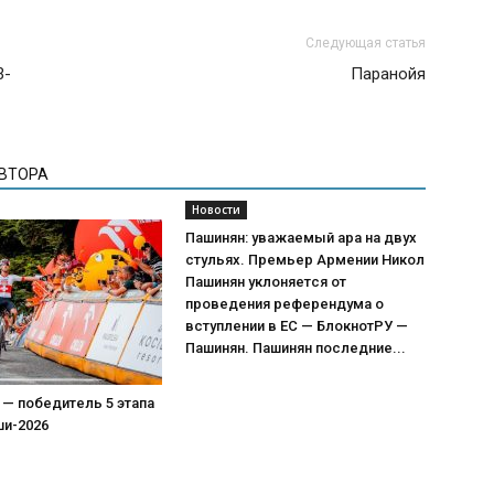
Следующая статья
3-
Паранойя
АВТОРА
Новости
Пашинян: уважаемый ара на двух
стульях. Премьер Армении Никол
Пашинян уклоняется от
проведения референдума о
вступлении в ЕС — БлокнотРУ —
Пашинян. Пашинян последние...
 — победитель 5 этапа
ши-2026