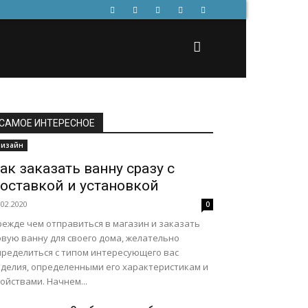
САМОЕ ИНТЕРЕСНОЕ
изайн
ак заказать ванну сразу с
оставкой и установкой
.02.2020
0
режде чем отправиться в магазин и заказать
овую ванну для своего дома, желательно
пределиться с типом интересующего вас
зделия, определенными его характеристикам и
ойствами. Начнем...