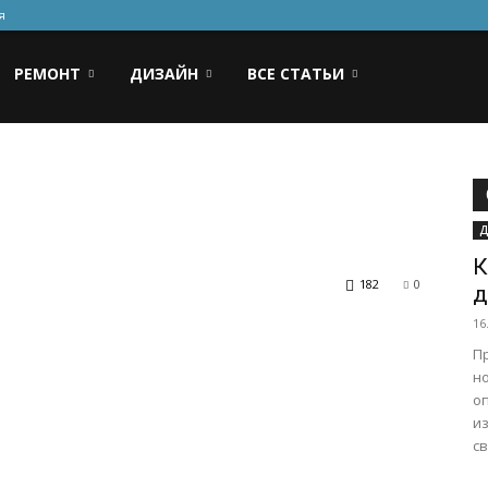
я
РЕМОНТ
ДИЗАЙН
ВСЕ СТАТЬИ
Д
К
182
0
д
16
П
н
о
и
св