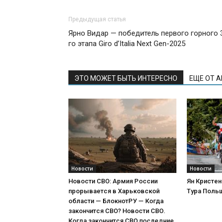
Предыдущая статья
Ярно Видар — победитель первого горного 
го этапа Giro d’Italia Next Gen-2025
ЭТО МОЖЕТ БЫТЬ ИНТЕРЕСНО
ЕЩЕ ОТ 
Новости
Новости
Новости СВО: Армия России
Ян Кристен
прорывается в Харьковской
Тура Поль
области — БлокнотРУ — Когда
закончится СВО? Новости СВО.
Когда закончится СВО последние