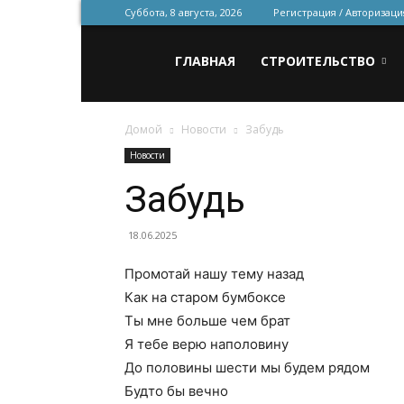
Суббота, 8 августа, 2026
Регистрация / Авторизаци
Всё
ГЛАВНАЯ
СТРОИТЕЛЬСТВО
Домой
Новости
Забудь
для
Новости
Забудь
строительства
18.06.2025
Промотай нашу тему назад
и
Как на старом бумбоксе
Ты мне больше чем брат
Я тебе верю наполовину
ремонта
До половины шести мы будем рядом
Будто бы вечно