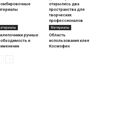
ломбировочные
открылись два
атериалы
пространства для
творческих
профессионалов
атериалы
Материалы
аклепочники ручные:
Область
еобходимость и
использования клея
рименение
Космофен