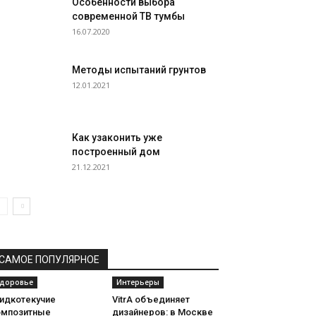
Особенности выбора
современной ТВ тумбы
16.07.2020
Методы испытаний грунтов
12.01.2021
Как узаконить уже
построенный дом
21.12.2021
САМОЕ ПОПУЛЯРНОЕ
доровье
Интерьеры
идкотекучие
VitrA объединяет
омпозитные
дизайнеров: в Москве