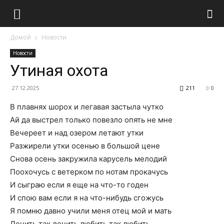
Домой
Новости
Новости
Утиная охота
27.12.2025
211
0
В плавнях шорох и легавая застыла чутко
Ай да выстрел только повезло опять не мне
Вечереет и над озером летают утки
Разжирели утки осенью в большой цене
Снова осень закружила карусель мелодий
Поохочусь с ветерком по нотам прокачусь
И сыграю если я еще на что-то годен
И спою вам если я на что-нибудь сгожусь
Я помню давно учили меня отец мой и мать
Лечить так лечить любить так любить