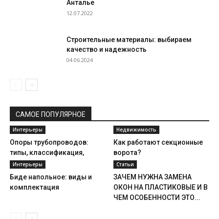
Анталье
12.07.2022
Строительные материалы: выбираем
качество и надежность
04.06.2024
САМОЕ ПОПУЛЯРНОЕ
Интерьеры
Недвижимость
Опоры трубопроводов:
Как работают секционные
типы, классификация,
ворота?
монтаж
Интерьеры
Статьи
Биде напольное: виды и
ЗАЧЕМ НУЖНА ЗАМЕНА
комплектация
ОКОН НА ПЛАСТИКОВЫЕ И В
ЧЕМ ОСОБЕННОСТИ ЭТО...