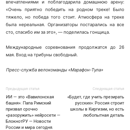
впечатлениями и поблагодарила домашнюю арену:
«Очень приятно победить на родном треке! Было
тяжело, но победа того стоит. Атмосфера на треке
была нереальная. Организаторы постарались на все
сто, спасибо им за это», — поделилась гонщица.
Международные соревнования продолжатся до 26
мая. Вход на трибуны свободный.
Пресс-служба велокоманды «Марафон-Тула»
Предыдущая статья
Следующая статья
ИИ — это «Вавилонская
«Будет, где учить презирать
башня»: Папа Римский
русских»: Россия строит
призвал срочно
школы в Киргизии, но есть
«разоружить» нейросети —
любопытная деталь
БлокнотРУ — Новости
России и мира сегодня.