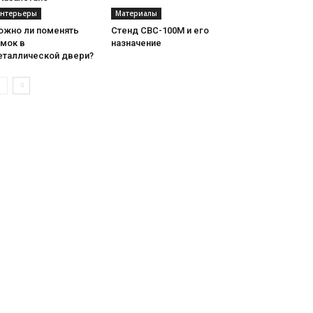
нтерьеры
Материалы
ожно ли поменять
Стенд СВС-100М и его
амок в
назначение
еталлической двери?