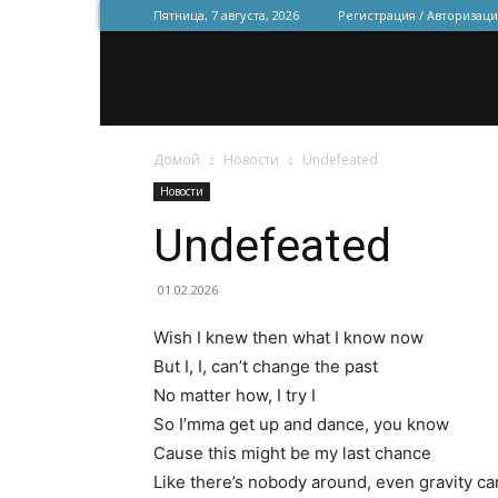
Пятница, 7 августа, 2026
Регистрация / Авторизаци
Домой
Новости
Undefeated
Новости
Undefeated
01.02.2026
Wish I knew then what I know now
But I, I, can’t change the past
No matter how, I try I
So I’mma get up and dance, you know
Cause this might be my last chance
Like there’s nobody around, even gravity c