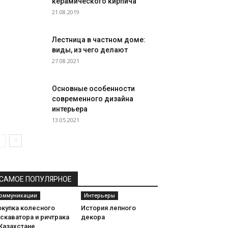
керамического кирпича
21.08.2019
Лестница в частном доме:
виды, из чего делают
27.08.2021
Основные особенности
современного дизайна
интерьера
13.05.2021
САМОЕ ПОПУЛЯРНОЕ
оммуникации
Интерьеры
окупка колесного
История лепного
скаватора и ричтрака
декора
Казахстане