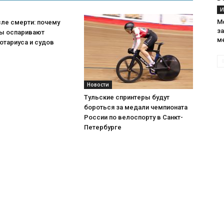
И
М
ле смерти: почему
з
ы оспаривают
м
отариуса и судов
Новости
Тульские спринтеры будут
бороться за медали чемпионата
России по велоспорту в Санкт-
Петербурге