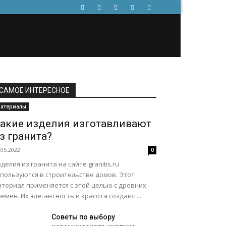
САМОЕ ИНТЕРЕСНОЕ
атериалы
акие изделия изготавливают
з гранита?
.05.2022
0
делия из гранита на сайте granitis.ru
спользуются в строительстве домов. Этот
атериал применяется с этой целью с древних
емен. Их элегантность и красота создают...
Советы по выбору