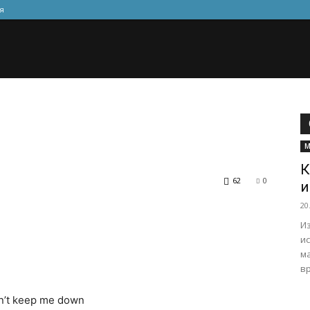
я
М
К
62
0
и
20
Из
и
м
вр
an’t keep me down