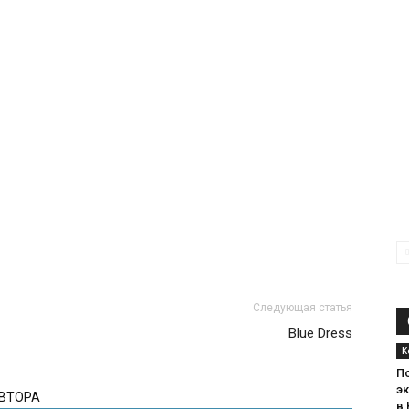
Следующая статья
Blue Dress
К
П
эк
АВТОРА
в 