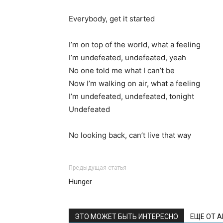
Everybody, get it started
I’m on top of the world, what a feeling
I’m undefeated, undefeated, yeah
No one told me what I can’t be
Now I’m walking on air, what a feeling
I’m undefeated, undefeated, tonight
Undefeated
No looking back, can’t live that way
Предыдущая статья
Hunger
ЭТО МОЖЕТ БЫТЬ ИНТЕРЕСНО
ЕЩЕ ОТ 