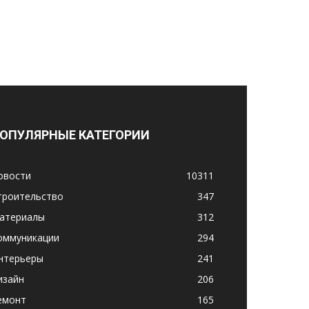
ОПУЛЯРНЫЕ КАТЕГОРИИ
овости
10311
троительство
347
атериалы
312
оммуникации
294
нтерьеры
241
изайн
206
емонт
165