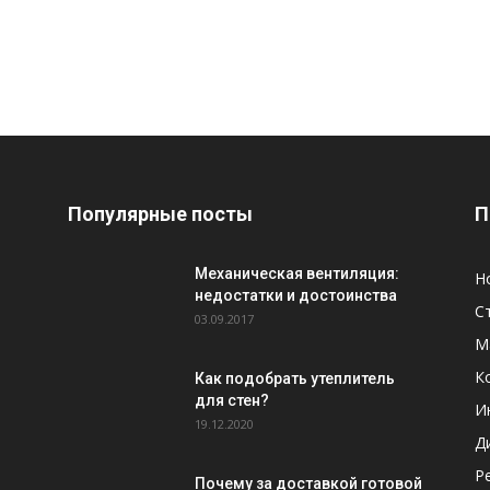
Популярные посты
П
Механическая вентиляция:
Н
недостатки и достоинства
С
03.09.2017
М
К
Как подобрать утеплитель
для стен?
И
19.12.2020
Д
Р
Почему за доставкой готовой