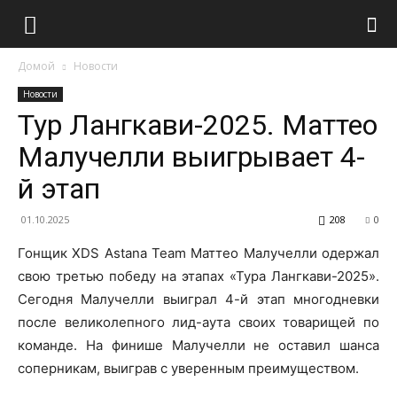
Домой
Новости
Новости
Тур Лангкави-2025. Маттео
Малучелли выигрывает 4-
й этап
01.10.2025
208
0
Гонщик XDS Astana Team Маттео Малучелли одержал
свою третью победу на этапах «Тура Лангкави-2025».
Сегодня Малучелли выиграл 4-й этап многодневки
после великолепного лид-аута своих товарищей по
команде. На финише Малучелли не оставил шанса
соперникам, выиграв с уверенным преимуществом.