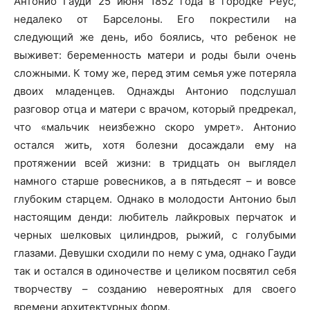
Антонио Гауди 25 июня 1852 года в городке Реус,
недалеко от Барселоны. Его покрестили на
следующий же день, ибо боялись, что ребенок не
выживет: беременность матери и роды были очень
сложными. К тому же, перед этим семья уже потеряла
двоих младенцев. Однажды Антонио подслушал
разговор отца и матери с врачом, который предрекал,
что «мальчик неизбежно скоро умрет». Антонио
остался жить, хотя болезни досаждали ему на
протяжении всей жизни: в тридцать он выглядел
намного старше ровесников, а в пятьдесят – и вовсе
глубоким старцем. Однако в молодости Антонио был
настоящим денди: любитель лайкровых перчаток и
черных шелковых цилиндров, рыжий, с голубыми
глазами. Девушки сходили по нему с ума, однако Гауди
так и остался в одиночестве и целиком посвятил себя
творчеству – созданию невероятных для своего
времени архитектурных форм.