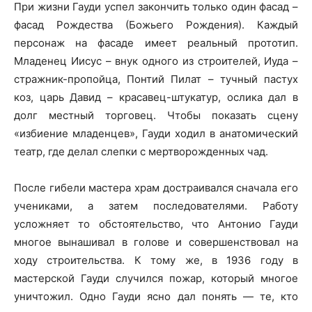
При жизни Гауди успел закончить только один фасад –
фасад Рождества (Божьего Рождения). Каждый
персонаж на фасаде имеет реальный прототип.
Младенец Иисус – внук одного из строителей, Иуда –
стражник-пропойца, Понтий Пилат – тучный пастух
коз, царь Давид – красавец-штукатур, ослика дал в
долг местный торговец. Чтобы показать сцену
«избиение младенцев», Гауди ходил в анатомический
театр, где делал слепки с мертворожденных чад.
После гибели мастера храм достраивался сначала его
учениками, а затем последователями. Работу
усложняет то обстоятельство, что Антонио Гауди
многое вынашивал в голове и совершенствовал на
ходу строительства. К тому же, в 1936 году в
мастерской Гауди случился пожар, который многое
уничтожил. Одно Гауди ясно дал понять — те, кто