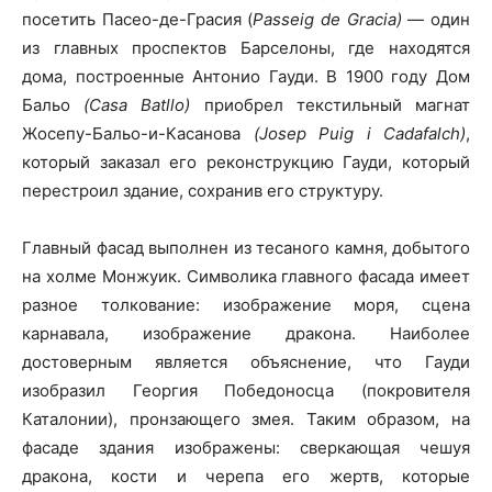
посетить Пасео-де-Грасия (
Passeig de Gracia)
— один
из главных проспектов Барселоны, где находятся
дома, построенные Антонио Гауди. В 1900 году Дом
Бальо
(Casa Batllo)
приобрел текстильный магнат
Жосепу-Бальо-и-Касанова
(Josep Puig i Cadafalch)
,
который заказал его реконструкцию Гауди, который
перестроил здание, сохранив его структуру.
Главный фасад выполнен из тесаного камня, добытого
на холме Монжуик. Символика главного фасада имеет
разное толкование: изображение моря, сцена
карнавала, изображение дракона. Наиболее
достоверным является объяснение, что Гауди
изобразил Георгия Победоносца (покровителя
Каталонии), пронзающего змея. Таким образом, на
фасаде здания изображены: сверкающая чешуя
дракона, кости и черепа его жертв, которые