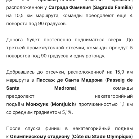
расположенной у
Саграда Фамилия
(
Sagrada Família
)
на 10,5 км маршрута, команды преодолеют еще 4
поворота под 90 градусов.
Дорога будет постепенно подниматься вверх. До
третьей промежуточной отсечки, команды проедут 5
поворотов под 90 градусов и одну ротонду.
Добравшись до отсечки, расположенной на 15,9 км
маршрута в
Пассаж де Санта Мадрона
(
Passeig de
Santa Madrona
), команды
преодолеют некатегорийный
подъём
Монжуик
(
Montjuich
) протяженностью 1,1 км
со средним градиентом 5,1%.
После спуска финиш в некатегорийный подъем
к
Олимпийскому стадиону
(
Côte du Stade Olympique
)