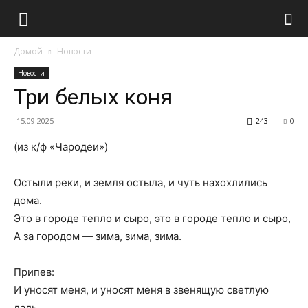
Домой
Новости
Новости
Три белых коня
15.09.2025
243
0
(из к/ф «Чародеи»)
Остыли реки, и земля остыла, и чуть нахохлились
дома.
Это в городе тепло и сыро, это в городе тепло и сыро,
А за городом — зима, зима, зима.
Припев:
И уносят меня, и уносят меня в звенящую светлую
даль