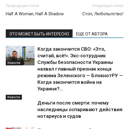
Предыдущая статья
Следующая статья
Half A Woman, Half A Shadow
Стоп, Любопытство!
ЭТО МОЖЕТ БЫТЬ ИНТЕРЕСНО
ЕЩЕ ОТ АВТОРА
Когда закончится СВО: «Это,
считай, всё!». Экс-сотрудник
Службы безопасности Украины
Новости
назвал главный признак конца
режима Зеленского — БлокнотРУ —
Когда закончится война на
Украине?...
Новости
Деньги после смерти: почему
наследницы оспаривают действия
нотариуса и судов