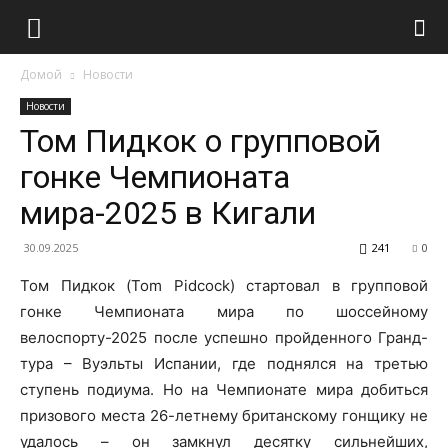
Домой
Новости
Новости
Том Пидкок о групповой
гонке Чемпионата
мира-2025 в Кигали
30.09.2025
241
0
Том Пидкок (Tom Pidcock) стартовал в групповой
гонке Чемпионата мира по шоссейному
велоспорту-2025 после успешно пройденного Гранд-
тура – Вуэльты Испании, где поднялся на третью
ступень подиума. Но на Чемпионате мира добиться
призового места 26-летнему британскому гонщику не
удалось – он замкнул десятку сильнейших,