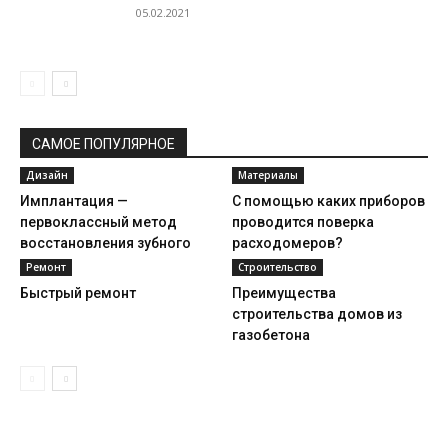
05.02.2021
САМОЕ ПОПУЛЯРНОЕ
Дизайн
Материалы
Имплантация —
С помощью каких приборов
первоклассный метод
проводится поверка
восстановления зубного
расходомеров?
ряда
Ремонт
Строительство
Быстрый ремонт
Преимущества
строительства домов из
газобетона