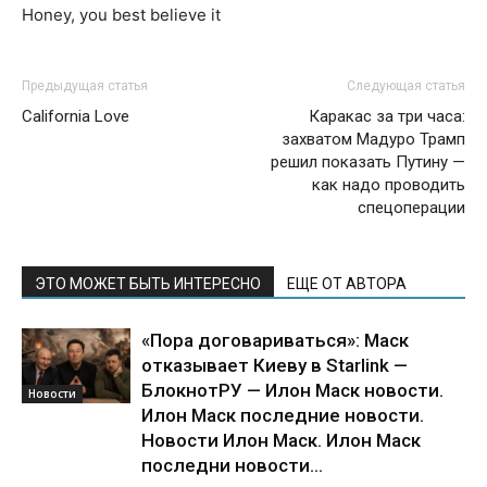
Honey, you best believe it
Предыдущая статья
Следующая статья
California Love
Каракас за три часа:
захватом Мадуро Трамп
решил показать Путину —
как надо проводить
спецоперации
ЭТО МОЖЕТ БЫТЬ ИНТЕРЕСНО
ЕЩЕ ОТ АВТОРА
«Пора договариваться»: Маск
отказывает Киеву в Starlink —
БлокнотРУ — Илон Маск новости.
Новости
Илон Маск последние новости.
Новости Илон Маск. Илон Маск
последни новости...