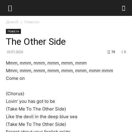
Домой
Новости
Новости
The Other Side
03.01.2026
74
0
Mmm, mmm, mmm, mmm, mmm, mmm
Mmm, mmm, mmm, mmm, mmm, mmm, mmm mmm
Come on
(Chorus)
Lovin’ you has got to be
(Take Me To The Other Side)
Like the devil in the deep blue sea
(Take Me To The Other Side)
Forget about your foolish pride