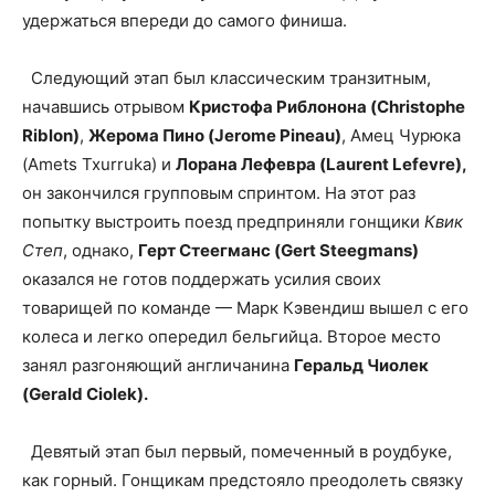
удержаться впереди до самого финиша.
Следующий этап был классическим транзитным,
начавшись отрывом
Кристофа Риблонона (Christophe
Riblon)
,
Жерома Пино (Jerome Pineau)
, Амец Чурюка
(Amets Txurruka) и
Лорана Лефевра (Laurent Lefevre),
он закончился групповым спринтом. На этот раз
попытку выстроить поезд предприняли гонщики
Квик
Степ
, однако,
Герт Стеегманс (Gert Steegmans)
оказался не готов поддержать усилия своих
товарищей по команде — Марк Кэвендиш вышел с его
колеса и легко опередил бельгийца. Второе место
занял разгоняющий англичанина
Геральд Чиолек
(Gerald Ciolek).
Девятый этап был первый, помеченный в роудбуке,
как горный. Гонщикам предстояло преодолеть связку