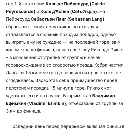
гор 1-й категории
Коль де Пейреcурд (Col de
Peyresourde)
и
Коль д’Аспен (Col d’Aspin)
. На
Пейресурд
Себастьен Ланг (Sebastian Lang)
сбрасывает своих попутчиков по отрыву и
отправляется в сольный поход за победой, однако
выиграть ему не суждено — на последней горе, за 4
километра до финиша, начал своё шоу Рикардо Рикко
– в мгновение отстрелив от группы и начав
горовосхождение со скоростью поезда. Кобра настиг
Ланга за 1.5 километра до вершины и прошел его, не
оглядываясь. Заработав себе преимущество перед
пелотоном порядка 1.5 минут в горе, Рикко смог
удержать его и на спуске. Вторым стал
Владимир
Ефимкин (Vladimir Efimkin)
, отъехавший от группы за
3 км до финиша.
Последний день перед перерывом включал финиш в