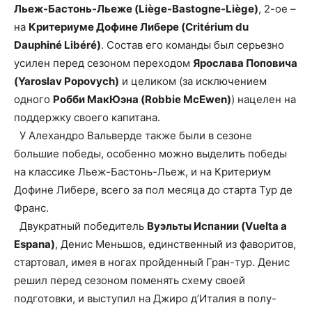
Льеж-Бастонь-Льеже (Liège-Bastogne-Liège)
, 2-ое –
на
Критериуме Дофине Либере (Critérium du
Dauphiné Libéré)
. Состав его команды был серьезно
усилен перед сезоном переходом
Ярослава Поповича
(Yaroslav Popovych)
и целиком (за исключением
одного
Робби МакЮэна (Robbie McEwen)
) нацелен на
поддержку своего капитана.
У Алехандро Вальверде также были в сезоне
большие победы, особенно можно выделить победы
на классике Льеж-Бастонь-Льеж, и на Критериум
Дофине Либере, всего за пол месяца до старта Тур де
Франс.
Двукратный победитель
Вуэльты Испании (Vuelta a
Espana)
, Денис Меньшов, единственный из фаворитов,
стартовал, имея в ногах пройденный Гран-тур. Денис
решил перед сезоном поменять схему своей
подготовки, и выступил на Джиро д’Италия в полу-