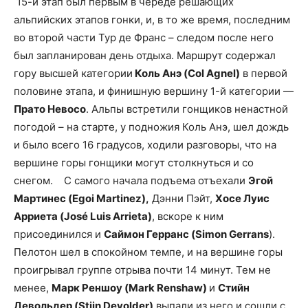
15-й этап был первым в череде решающих
альпийских этапов гонки, и, в то же время, последним
во второй части Тур де Франс – следом после него
был запланирован день отдыха. Маршрут содержал
гору высшей категории
Коль Анэ (Col Agnel)
в первой
половине этапа, и финишную вершину 1-й категории —
Прато Невосо
. Альпы встретили гонщиков ненастной
погодой – на старте, у подножия Коль Анэ, шел дождь
и было всего 16 градусов, ходили разговоры, что на
вершине горы гонщики могут столкнуться и со
снегом. С самого начала подъема отъехали
Эгой
Мартинес (Egoi Martinez),
Дэнни Пэйт,
Хосе Луис
Арриета (José Luis Arrieta)
, вскоре к ним
присоединился и
Саймон Герранс (Simon Gerrans
).
Пелотон шел в спокойном темпе, и на вершине горы
проигрывал группе отрыва почти 14 минут. Тем не
менее,
Марк Реншоу (Mark Renshaw)
и
Стийн
Девольдер (Stijn Devolder)
выпали из него и сошли с