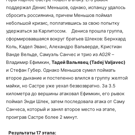
поддержал Денис Меньшов, однако, испанцу удалось
сбросить россиянина, причем Меньшов поймал
небольшой кризис, поплатившись за свою попытку
удержаться за Карлитосом. Дениса прошла группа,
сформировавшаяся вокруг братьев Шлеков: Бернхард
Коль, Кадел Эванс, Алехандро Вальверде, Кристиан
Ванде Вельде, Самуэль Санчес и трио из
AG2R
–
Владимир Ефимкин,
Тадей Вальявец (Tadej Valjavec)
и Стефан Губер. Однако Меньшов сумел поймать
второе дыхание и постепенно влился в группу желтой
майки, но Састре уже уехал безвозвратно. За 3.5
километра до вершины атаковал Ефимкин, его рывок
поймал Энди Шлек, затем последовала атака от Саму
Санчеса, который и занял второе место на этапе,
проиграв Састре более 2 минут.
Результаты 17 этапа: