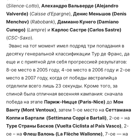
(
Silence-Lotto
),
Алехандро Вальверде (Alejandro
Valverde)
(
Caisse d’Epargne
),
Денис Меньшов (Denis
Menchov)
(
Rabobank
),
Дамиано Кунего (Damiano
Cunego)
(
Lampre
) и
Карлос Састре (Carlos Sastre)
(
CSC-Saxo
).
Эванс на тот момент имел подряд три попадания в
десятку генеральной классификации Тур де Франс, да
еще и с приятной для себя прогрессией результатов:
8-ое место в 2005 году, 4-ое место в 2006 году и 2-ое
место в 2007 году, когда от победы австралийца
отделили всего лишь 23 секунды. Кроме того, за
спиной была отличная весенняя кампания: сначала
победа на этапе
Париж-Ницце (Paris-Nice)
до
Мон
Ванту (Mont Ventoux)
, затем 1-ое место на
Сеттамана
Коппи и Бартали (Settimana Coppi e Bartali)
, 2-ое – на
Туре Страны Басков (Vuelta Ciclista al País Vasco)
, 2-
ое – на
Флеш Валонь (La Flèche Wallonne)
, 7-ое — на