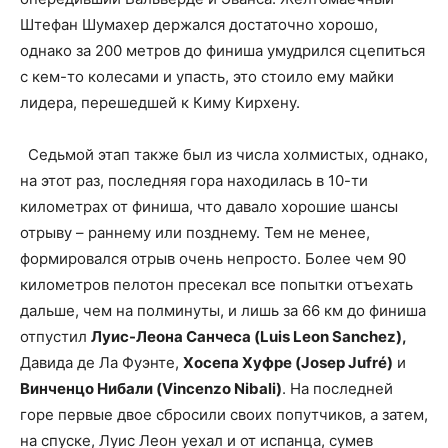
Штефан Шумахер держался достаточно хорошо,
однако за 200 метров до финиша умудрился сцепиться
с кем-то колесами и упасть, это стоило ему майки
лидера, перешедшей к Киму Кирхену.
Седьмой этап также был из числа холмистых, однако,
на этот раз, последняя гора находилась в 10-ти
километрах от финиша, что давало хорошие шансы
отрыву – раннему или позднему. Тем не менее,
формировался отрыв очень непросто. Более чем 90
километров пелотон пресекал все попытки отъехать
дальше, чем на полминуты, и лишь за 66 км до финиша
отпустил
Луис-Леона Санчеса (Luis Leon Sanchez),
Давида де Ла Фуэнте,
Хосепа Хуфре (Josep Jufré)
и
Винченцо Нибали (Vincenzo Nibali)
. На последней
горе первые двое сбросили своих попутчиков, а затем,
на спуске, Луис Леон уехал и от испанца, сумев