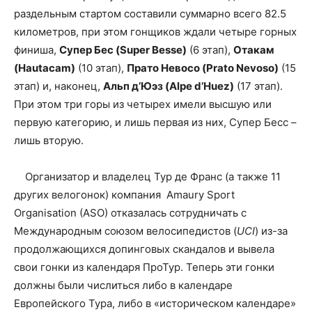
раздельным стартом составили суммарно всего 82.5
километров, при этом гонщиков ждали четыре горных
финиша,
Супер Бес (Super Besse)
(6 этап),
Отакам
(Hautacam)
(10 этап),
Прато Невосо (Prato Nevoso)
(15
этап) и, наконец,
Альп д’Юэз (Alpe d’Huez)
(17 этап).
При этом три горы из четырех имели высшую или
первую категорию, и лишь первая из них, Супер Бесс –
лишь вторую.
Организатор и владелец Тур де Франс (а также 11
других велогонок) компания Amaury Sport
Organisation (ASO) отказалась сотрудничать с
Международным союзом велосипедистов (
UCI
) из-за
продолжающихся допинговых скандалов и вывела
свои гонки из календаря ПроТур. Теперь эти гонки
должны были числиться либо в календаре
Европейского Тура, либо в «историческом календаре»