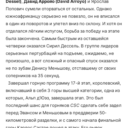
Dessel)
,
Давид Арройо (David Arroyo)
и Ярослав
Попович сумели оторваться от остальных. Однако
южноафриканцу серьезно не повезло, он не вписался
в один из поворотов и улетел вниз по склону. И хотя он
отделался лёгким испугом, борьба за победу на этапе
была закончена. Самым быстрым из оставшейся
четверки оказался Сирил Дессель. В группе лидеров
серьезных пертурбаций на подъеме, ожидаемо, не
произошло, а вот сложный и опасный спуск оказался
не по зубам Денису Меньшову, отставшему от своих
соперников на 35 секунд.
Завершал горную программу 17-й этап, королевский,
включавший в себя 3 горы высшей категории, одна из
которых, Альп д’Юэз, завершала этап. Это был
последний шанс для горняков
CSC
сделать себе задел
перед Эвансом и Меньшовым в преддверии 50-
километровой разделки, и с самого начала финальной
горы Карлос Састре пошел в атаку. Его рывок