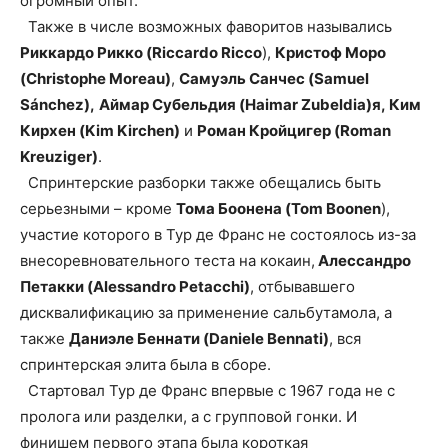
огромный опыт.
Также в числе возможных фаворитов назывались
Риккардо Рикко (Riccardo Ricco
),
Кристоф Моро
(Christophe Moreau)
,
Самуэль Санчес (Samuel
Sánchez),
Аймар Субельдия (Haimar Zubeldia)я, Ким
Кирхен (Kim Kirchen)
и
Роман Кройцигер (Roman
Kreuziger)
.
Спринтерские разборки также обещались быть
серьезными – кроме
Тома Боонена (Tom Boonen
),
участие которого в Тур де Франс не состоялось из-за
внесоревновательного теста на кокаин,
Алессандро
Петакки (Alessandro Petacchi)
, отбывавшего
дисквалификацию за применение сальбутамола, а
также
Даниэле Беннати (Daniele Bennati)
, вся
спринтерская элита была в сборе.
Стартовал Тур де Франс впервые с 1967 года не с
пролога или разделки, а с групповой гонки. И
финишем первого этапа была короткая