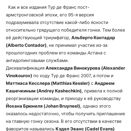
Как и все издания Тур де Франс пост-
армстронговской эпохи, его 95-я версия
подразумевала отсутствие какой-либо ясности
относительно грядущего победителя гонки. Тем более
её действующий триумфатор,
Альберто Контадор
(Alberto Contador)
, не принимал участие из-за
прошлогодних проблем его команды
Астана
с
антидопинговыми службами.
Дисквалификация
Александра Винокурова (Alexander
Vinokourov)
по ходу Тур де Франс 2007, а потом и
Маттиаса Кесслера (Matthias Kessler)
с
Андреем
Кашечкиным (Andrey Kashechkin),
привела к полной
реорганизации команды, и приходу к её руководству
Йохана Брюнеля (Johan Bruyneel),
однако этого
оказалось недостаточно, чтобы получить приглашение
на главную гонку сезона. В его отсутствии в качестве
фаворитов назывались
Кэдел Эванс (Cadel Evans)