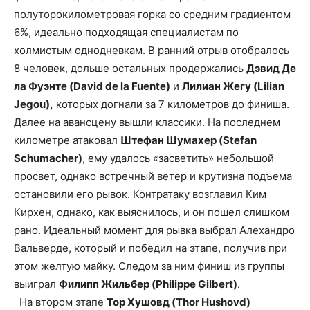
полуторокилометровая горка со средним градиентом
6%, идеально подходящая специалистам по
холмистым однодневкам. В ранний отрыв отобралось
8 человек, дольше остальных продержались
Дэвид Де
ла Фуэнте (David de la Fuente)
и
Лилиан Жегу (Lilian
Jegou),
которых догнали за 7 километров до финиша.
Далее на авансцену вышли классики. На последнем
километре атаковал
Штефан Шумахер (Stefan
Schumacher)
, ему удалось «засветить» небольшой
просвет, однако встречный ветер и крутизна подъема
остановили его рывок. Контратаку возглавил Ким
Кирхен, однако, как выяснилось, и он пошел слишком
рано. Идеальный момент для рывка выбрал Алехандро
Вальверде, который и победил на этапе, получив при
этом желтую майку. Следом за ним финиш из группы
выиграл
Филипп Жильбер (Philippe Gilbert)
.
На втором этапе
Тор Хушовд (Thor Hushovd)