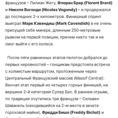
французов – Лилиан Жегу,
Флоран Брар (Florent Brard)
и
Николя Вогонди (Nicolas Vogondy)
– и продержался
до последних 2-х километров. Финишный спринт
выиграл
Марк Кэвендиш (Mark Cavendish)
в не очень
присущей себе манере, длинным 250-метровым
рывком на первой позиции, причем никто так и не
смог выйти с его колеса.
После пяти равнинных этапов пелотон добрался до
первых неровностей – гонщикам предстояла встреча
с холмистым маршрутом, проложенным через
Центральный Французский массив
(Massif Central)
.
Венчал этап первый из четырех горных финишей, на
вершине 2-й категории Супер Бес. В раннем отрыве,
по традиции очутились три француза – Сильвен
Шаванель (находившийся на 2-м месте в зачете
гороховой майки),
Фредди Бишо (Freddy Bichot)
и