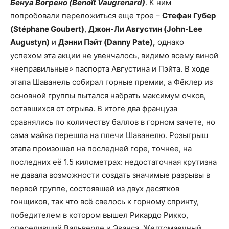
Бенуа Вогрено (Benoît Vaugrenard)
. К ним
попробовали переложиться еще трое –
Стефан Губер
(Stéphane Goubert)
,
Джон-Ли Августин (John-Lee
Augustyn)
и
Дэнни Пэйт (Danny Pate),
однако
успехом эта акции не увенчалось, видимо всему виной
«неправильные» паспорта Августина и Пэйта. В ходе
этапа Шаванель собирал горные премии, а Фёклер из
основной группы пытался набрать максимум очков,
оставшихся от отрыва. В итоге два француза
сравнялись по количеству баллов в горном зачете, но
сама майка перешла на плечи Шаванелю. Розыгрыш
этапа произошел на последней горе, точнее, на
последних её 1.5 километрах: недостаточная крутизна
не давала возможности создать значимые разрывы в
первой группе, состоявшей из двух десятков
гонщиков, так что всё свелось к горному спринту,
победителем в котором вышел Рикардо Рикко,
опередивший Вальверде и Эванса. Желтомаечный