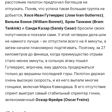
расстояние пелотон предпочел беглецов не
отпускать. Поняв, что успеха такая большая группа не
добьется,
Хосе Иван Гутиеррес (Jose Ivan Gutierrez)
,
Вильям Бонне (William Bonnet),
Брэм Танкинк (Bram
Tankink)
и
Санди Казар (Sandy Casar)
бросили своих
попутчиков и поехали сами. У этой четверки дела шли
не намного лучше – их отпустили всего на 4 минуты, а
затем начали планомерно подтягивать. Поэтому, за 27
километров до финиша, когда преимущество отрыва
стало менее минуты, в сольную атаку пошел
Гутиеррес, впрочем, ему удалось продержаться
только до вершины последней горы. Пелотон держал
очень высокую скорость, и из него выпали многие
гонщики, включая Марка Кэвендиша. В его отсутствие
спринт выиграл самый стабильный спринтер гонки,
зеленомаечный
Оскар Фрейре (Oscar Freire)
.