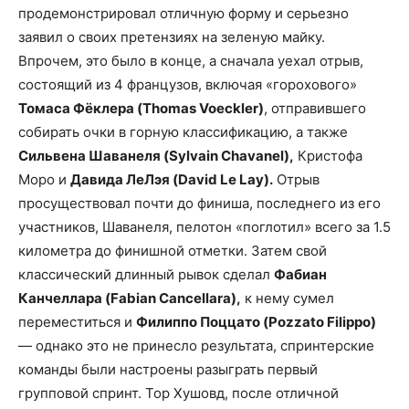
продемонстрировал отличную форму и серьезно
заявил о своих претензиях на зеленую майку.
Впрочем, это было в конце, а сначала уехал отрыв,
состоящий из 4 французов, включая «горохового»
Томаса Фёклера (Thomas Voeckler)
, отправившего
собирать очки в горную классификацию, а также
Сильвена Шаванеля (Sylvain Chavanel),
Кристофа
Моро и
Давида ЛеЛэя (David Le Lay).
Отрыв
просуществовал почти до финиша, последнего из его
участников, Шаванеля, пелотон «поглотил» всего за 1.5
километра до финишной отметки. Затем свой
классический длинный рывок сделал
Фабиан
Канчеллара (Fabian Cancellara),
к нему сумел
переместиться и
Филиппо Поццато (Pozzato Filippo)
— однако это не принесло результата, спринтерские
команды были настроены разыграть первый
групповой спринт. Тор Хушовд, после отличной