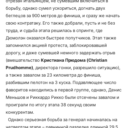
отрезан итальянцем, не сумевшим включиться в
борьбу, однако сумел ускориться, догнать двух
беглецов за 900 метров до финиша, и сразу же начать
свою контратаку. Его также добрали, пусть и не без
труда, и судьба этапа решилась в спринте, где
Дюмолэн оказался быстрее попутчиков. Этап также
запомнился акцией протеста, заблокировавшей
дорогу, и даже сумевшей немного задержать отрыв
(вмешательство
Кристиана Прюдома (Christian
Prudhomme)
, директора гонки, разрешило ситуацию),
а также завалом за 23 километра до финиша,
разбившим пелотон на 3 куска. Подавляющее число
фаворитов находились в первой группе, однако, Денис
Меньшов и Риккардо Рикко были отсечены завалом и
проиграли по итогу этапа 38 секунд своим
конкурентам.
Однако серьезная борьба за генерал начиналась на
четвертом этапе – равнинной разделке длинной 29.5