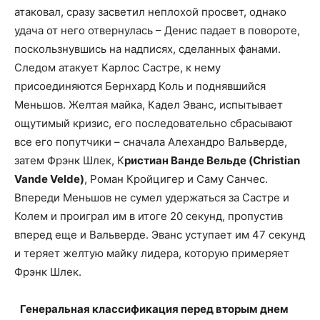
атаковал, сразу засветил неплохой просвет, однако
удача от него отвернулась – Денис падает в повороте,
поскользнувшись на надписях, сделанных фанами.
Следом атакует Карлос Састре, к нему
присоединяются Бернхард Коль и поднявшийся
Меньшов. Желтая майка, Кадел Эванс, испытывает
ощутимый кризис, его последовательно сбрасывают
все его попутчики – сначала Алехандро Вальверде,
затем Фрэнк Шлек, К
ристиан Ванде Вельде (Christian
Vande Velde)
, Роман Кройцигер и Саму Санчес.
Впереди Меньшов не сумел удержаться за Састре и
Колем и проиграл им в итоге 20 секунд, пропустив
вперед еще и Вальверде. Эванс уступает им 47 секунд
и теряет желтую майку лидера, которую примеряет
Фрэнк Шлек.
Генеральная классификация перед вторым днем