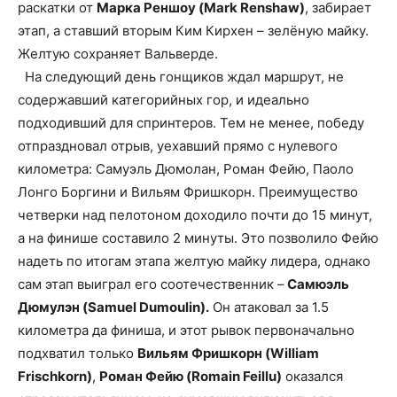
раскатки от
Марка Реншоу (Mark Renshaw)
, забирает
этап, а ставший вторым Ким Кирхен – зелёную майку.
Желтую сохраняет Вальверде.
На следующий день гонщиков ждал маршрут, не
содержавший категорийных гор, и идеально
подходивший для спринтеров. Тем не менее, победу
отпраздновал отрыв, уехавший прямо с нулевого
километра: Самуэль Дюмолан, Роман Фейю, Паоло
Лонго Боргини и Вильям Фришкорн. Преимущество
четверки над пелотоном доходило почти до 15 минут,
а на финише составило 2 минуты. Это позволило Фейю
надеть по итогам этапа желтую майку лидера, однако
сам этап выиграл его соотечественник –
Самюэль
Дюмулэн (Samuel Dumoulin).
Он атаковал за 1.5
километра да финиша, и этот рывок первоначально
подхватил только
Вильям Фришкорн (William
Frischkorn)
,
Роман Фейю (Romain Feillu)
оказался