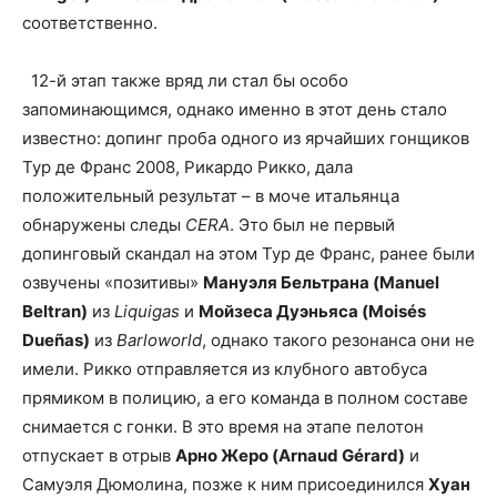
соответственно.
12-й этап также вряд ли стал бы особо
запоминающимся, однако именно в этот день стало
известно: допинг проба одного из ярчайших гонщиков
Тур де Франс 2008, Рикардо Рикко, дала
положительный результат – в моче итальянца
обнаружены следы
CERA
. Это был не первый
допинговый скандал на этом Тур де Франс, ранее были
озвучены «позитивы»
Мануэля Бельтрана (Manuel
Beltran)
из
Liquigas
и
Мойзеса Дуэньяса (Moisés
Dueñas)
из
Barloworld
, однако такого резонанса они не
имели. Рикко отправляется из клубного автобуса
прямиком в полицию, а его команда в полном составе
снимается с гонки. В это время на этапе пелотон
отпускает в отрыв
Арно Жеро (Arnaud Gérard)
и
Самуэля Дюмолина, позже к ним присоединился
Хуан