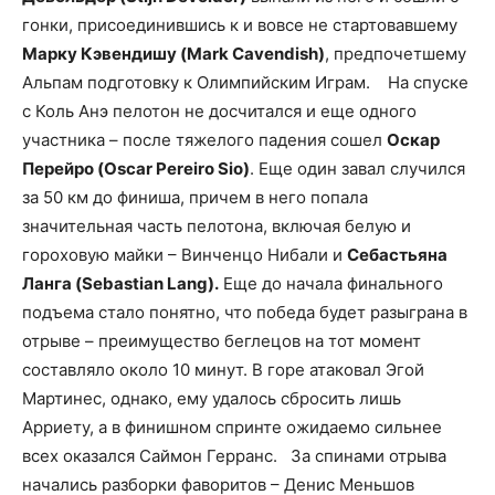
гонки, присоединившись к и вовсе не стартовавшему
Марку Кэвендишу (Mark Cavendish)
, предпочетшему
Альпам подготовку к Олимпийским Играм. На спуске
с Коль Анэ пелотон не досчитался и еще одного
участника – после тяжелого падения сошел
Оскар
Перейро (Oscar Pereiro Sio)
. Еще один завал случился
за 50 км до финиша, причем в него попала
значительная часть пелотона, включая белую и
гороховую майки – Винченцо Нибали и
Себастьяна
Ланга (Sebastian Lang).
Еще до начала финального
подъема стало понятно, что победа будет разыграна в
отрыве – преимущество беглецов на тот момент
составляло около 10 минут. В горе атаковал Эгой
Мартинес, однако, ему удалось сбросить лишь
Арриету, а в финишном спринте ожидаемо сильнее
всех оказался Саймон Герранс. За спинами отрыва
начались разборки фаворитов – Денис Меньшов