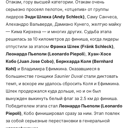
Отакам, гору высшей категории. Отакам очень
серьезно просеял пелотон, «отцепив» от группы
лидеров
Энди Шлека (Andy Schleck)
, Саму Санчеса,
Алехандро Вальверде, Дамиано Кунего, желтую майку
— Кима Кирхена — и многих других. Судьба этапа
решилась за 10 километров до финиша, когда лидеры
отпустили за этапом
Фрэнка Шлек (Fränk Schleck)
,
Леонардо Пьеполи (Leonardo Piepoli
),
Хуан-Хосе
Кобо (Juan Jose Cobo)
,
Бернхарда Коля (Bernhard
Kohl)
и Владимира Ефимкина. Оказавшиеся в
большинстве гонщики
Saunier Duval
стали диктовать
темп, и вскоре им удалось сбросить Коля и Ефимкина.
Шлек продержался куда дольше, но и он был
вынужден выкинуть белый флаг за 2.5 км до финиша.
Победителем этапа стал
Леонардо Пьеполи (Leonardo
Piepoli)
, Кобо финишировал сразу за ним. Этап повлек
за собой серьезные перестановки в генеральной