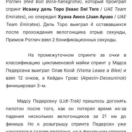
Роглич (
Red Bull Bora-hansgrohe)
, который проиграл
спринт
Исааку дель Торо (Isaac Del Toro
/
UAE Team
Emirates
), но опередил
Хуана Аюсо (Juan Ayuso
/
UAE
Team Emirates
). Дель Торо выиграл 4 остававшихся
после прохождения велогонщика отрыв секунды,
Примож Роглич взял 2 бонификационных секунды.
На промежуточном спринте за очки в
классификацию цикламеновой майки спринт у Мадса
Педерсена выиграл Олав Коой
(Visma Lease a Bike)
и
взял 12 очков, а Кейден Гровс (
Alpecin-Deceuninck
)
финишировал 3-м.
Мадсу Педерсену (
Lidl-Trek)
пришлось догонять
пелотон после того, как он потерял время из-за
падения нескольких велогонщиков за 21 км до
финиша. Но к розыгрышу спринта Педерсен уже
находился в голове пелотона, но в финальном спринте