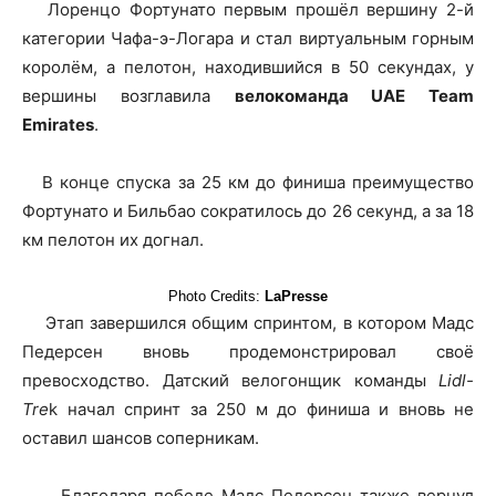
Лоренцо Фортунато первым прошёл вершину 2-й
категории Чафа-э-Логара и стал виртуальным горным
королём, а пелотон, находившийся в 50 секундах, у
вершины возглавила
велокоманда UAE Team
Emirates
.
В конце спуска за 25 км до финиша преимущество
Фортунато и Бильбао сократилось до 26 секунд, а за 18
км пелотон их догнал.
Photo Credits:
LaPresse
Этап завершился общим спринтом, в котором Мадс
Педерсен вновь продемонстрировал своё
превосходство. Датский велогонщик команды
Lidl-
Tre
k начал спринт за 250 м до финиша и вновь не
оставил шансов соперникам.
Благодаря победе Мадс Педерсен также вернул