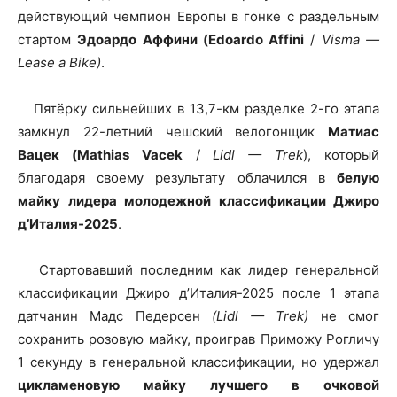
действующий чемпион Европы в гонке с раздельным
стартом
Эдоардо Аффини (Edoardo Affini
/
Visma —
Lease a Bike)
.
Пятёрку сильнейших в 13,7-км разделке 2-го этапа
замкнул 22-летний чешский велогонщик
Матиас
Вацек (Mathias Vacek
/
Lidl — Trek
), который
благодаря своему результату облачился в
белую
майку лидера молодежной классификации Джиро
д’Италия-2025
.
Стартовавший последним как лидер генеральной
классификации Джиро д’Италия-2025 после 1 этапа
датчанин Мадс Педерсен
(Lidl — Trek)
не смог
сохранить розовую майку, проиграв Приможу Рогличу
1 секунду в генеральной классификации, но удержал
цикламеновую майку лучшего в очковой