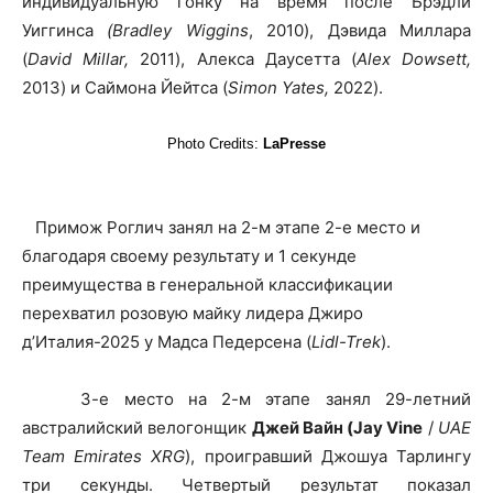
индивидуальную гонку на время после Брэдли
Уиггинса
(Bradley Wiggins
, 2010), Дэвида Миллара
(
David Millar,
2011), Алекса Даусетта (
Alex Dowsett,
2013) и Саймона Йейтса (
Simon Yates,
2022).
Photo Credits:
LaPresse
Примож Роглич занял на 2-м этапе 2-е место и
благодаря своему результату и 1 секунде
преимущества в генеральной классификации
перехватил розовую майку лидера Джиро
д’Италия-2025 у Мадса Педерсена (
Lidl-Trek
).
3-е место на 2-м этапе занял 29-летний
австралийский велогонщик
Джей Вайн (Jay Vine
/
UAE
Team Emirates XRG
), проигравший Джошуа Тарлингу
три секунды. Четвертый результат показал