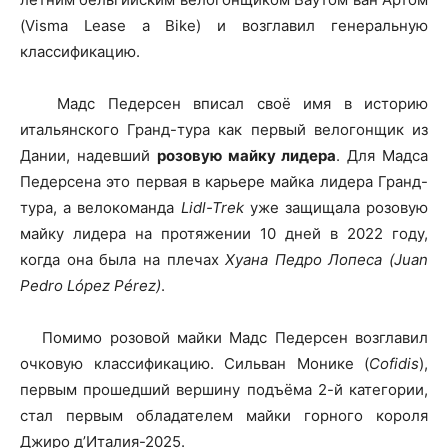
(Visma Lease a Bike) и возглавил генеральную
классификацию.
Мадс Педерсен вписал своё имя в историю
итальянского Гранд-тура как первый велогонщик из
Дании, надевший
розовую майку лидера
. Для Мадса
Педерсена это первая в карьере майка лидера Гранд-
тура, а велокоманда
Lidl-Trek
уже защищала розовую
майку лидера на протяжении 10 дней в 2022 году,
когда она была на плечах
Хуана Педро Лопеса (Juan
Pedro López Pérez)
.
Помимо розовой майки Мадс Педерсен возглавил
очковую классификацию. Сильван Монике (
Cofidis
),
первым прошедший вершину подъёма 2-й категории,
стал первым обладателем майки горного короля
Джиро д’Италия-2025.