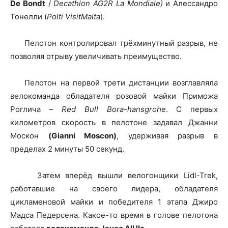
De Bondt
/
Decathlon AG2R La Mondiale)
и Алессандро
Тонелли (
Polti VisitMalta
).
Пелотон контролировал трёхминутный разрыв, не
позволяя отрыву увеличивать преимущество.
Пелотон на первой трети дистанции возглавляла
велокоманда обладателя розовой майки Приможа
Роглича –
Red Bull Bora-hansgrohe
. С первых
километров скорость в пелотоне задавал Джанни
Москон
(Gianni Moscon)
, удерживая разрыв в
пределах 2 минуты 50 секунд.
Затем вперёд вышли велогонщики Lidl-Trek,
работавшие на своего лидера, обладателя
цикламеновой майки и победителя 1 этапа Джиро
Мадса Педерсена. Какое-то время в голове пелотона