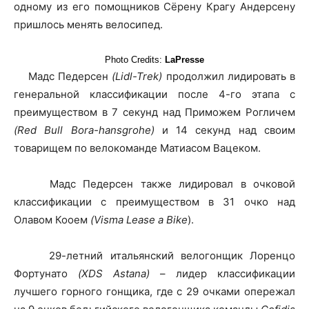
одному из его помощников Сёрену Крагу Андерсену
пришлось менять велосипед.
Photo Credits:
LaPresse
Мадс Педерсен
(Lidl-Trek)
продолжил лидировать в
генеральной классификации после 4-го этапа с
преимуществом в 7 секунд над Приможем Рогличем
(Red Bull Bora-hansgrohe)
и 14 секунд над своим
товарищем по велокоманде Матиасом Вацеком.
Мадс Педерсен также лидировал в очковой
классификации с преимуществом в 31 очко над
Олавом Кооем
(Visma Lease a Bike
).
29-летний итальянский велогонщик Лоренцо
Фортунато
(XDS Astana)
– лидер классификации
лучшего горного гонщика, где с 29 очками опережал