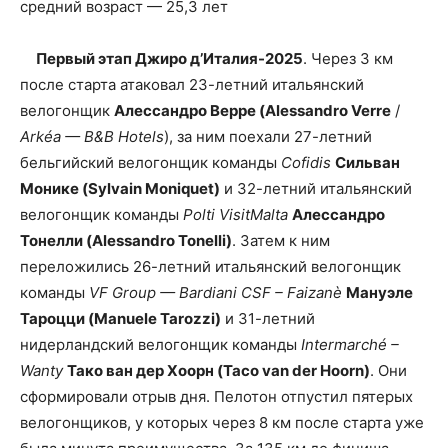
средний возраст — 25,3 лет
Первый этап Джиро д’Италия-2025
. Через 3 км
после старта атаковал 23-летний итальянский
велогонщик
Алессандро Верре (Alessandro Verre
/
Arkéa — B&B Hotels
), за ним поехали 27-летний
бельгийский велогонщик команды
Cofidis
Сильван
Монике (Sylvain Moniquet)
и 32-летний итальянский
велогонщик команды
Polti VisitMalta
Алессандро
Тонелли (Alessandro Tonelli)
. Затем к ним
переложились 26-летний итальянский велогонщик
команды
VF Group — Bardiani CSF – Faizanè
Мануэле
Тароцци (Manuele Tarozzi)
и 31-летний
нидерландский велогонщик команды
Intermarché –
Wanty
Тако ван дер Хоорн (Taco van der Hoorn)
. Они
сформировали отрыв дня. Пелотон отпустил пятерых
велогонщиков, у которых через 8 км после старта уже