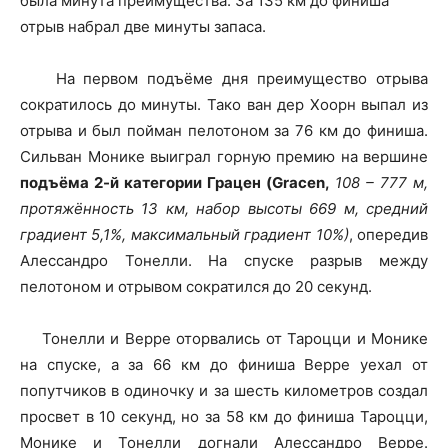
была минута преимущества. За 135 км до финиша
отрыв набрал две минуты запаса.
На первом подъёме дня преимущество отрыва
сократилось до минуты. Тако ван дер Хоорн выпал из
отрыва и был пойман пелотоном за 76 км до финиша.
Сильван Монике выиграл горную премию на вершине
подъёма 2-й категории Грацен (Gracen,
108 – 777 м,
протяжённость 13 км, набор высоты 669 м, средний
градиент 5,1%, максимальный градиент 10%)
, опередив
Алессандро Тонелли. На спуске разрыв между
пелотоном и отрывом сократился до 20 секунд.
Тонелли и Верре оторвались от Тароцци и Монике
на спуске, а за 66 км до финиша Верре уехал от
попутчиков в одиночку и за шесть километров создал
просвет в 10 секунд, но за 58 км до финиша Тароцци,
Монике и Тонелли догнали Алессандро Верре.