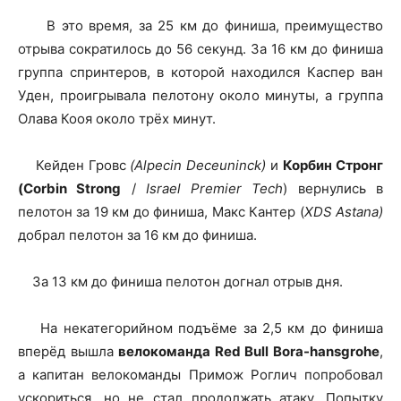
В это время, за 25 км до финиша, преимущество
отрыва сократилось до 56 секунд. За 16 км до финиша
группа спринтеров, в которой находился Каспер ван
Уден, проигрывала пелотону около минуты, а группа
Олава Кооя около трёх минут.
Кейден Гровс
(Alpecin Deceuninck)
и
Корбин Стронг
(Corbin Strong
/
Israel Premier Tech
) вернулись в
пелотон за 19 км до финиша, Макс Кантер (
XDS Astana)
добрал пелотон за 16 км до финиша.
За 13 км до финиша пелотон догнал отрыв дня.
На некатегорийном подъёме за 2,5 км до финиша
вперёд вышла
велокоманда Red Bull Bora-hansgrohe
,
а капитан велокоманды Примож Роглич попробовал
ускориться, но не стал продолжать атаку. Попытку