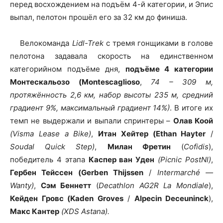
перед восхождением на подъём 4-й категории, и Эпис
выпал, пелотон прошёл его за 32 км до финиша.
Велокоманда
Lidl-Trek
с тремя гонщиками в голове
пелотона задавала скорость на единственном
категорийном подъёме дня,
подъёме 4 категории
Монтескальозо (Montescaglioso
,
74 – 309 м,
протяжённость 2,6 км, набор высоты 235 м, средний
градиент 9%, максимальный градиент 14%)
. В итоге их
темп не выдержали и выпали спринтеры –
Олав Коой
(Visma Lease a Bike)
,
Итан Хейтер (Ethan Hayter
/
Soudal Quick Step)
,
Милан Фретин
(
Cofidis
),
победитель 4 этапа
Каспер ван Уден
(Picnic PostNl)
,
Гербен Тейссен (Gerben Thijssen
/
Intermarché —
Wanty)
,
Сэм Беннетт
(
Decathlon AG2R La Mondiale
),
Кейден Гровс (Kaden Groves
/
Alpecin Deceuninck
),
Макс Кантер
(XDS Astana).