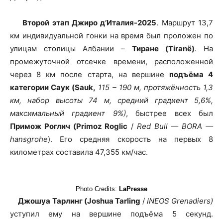
Второй этап Джиро д’Италия-2025
. Маршрут 13,7
км индивидуальной гонки на время был проложен по
улицам столицы Албании –
Тиране (Tiranë)
. На
промежуточной отсечке времени, расположенной
через 8 км после старта, на вершине
подъёма 4
категории Саук (Sauk,
115 – 190 м, протяжённость 1,3
км, набор высоты 74 м, средний градиент 5,6%,
максимальный градиент 9%)
, быстрее всех был
Примож Роглич (Primoz Roglic
/
Red Bull — BORA —
hansgrohe
). Его средняя скорость на первых 8
километрах составила 47,355 км/час.
Photo Credits:
LaPresse
Джошуа Тарлинг (Joshua Tarling
/
INEOS Grenadiers)
уступил ему на вершине подъёма 5 секунд.