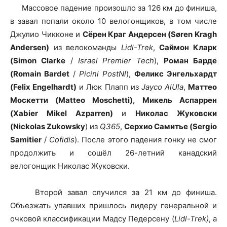
Массовое падение произошло за 126 км до финиша,
в завал попали около 10 велогонщиков, в том числе
Джулио Чикконе и
Сёрен Краг Андерсен (Søren Kragh
Andersen)
из велокоманды
Lidl-Trek
,
Саймон Кларк
(Simon Clarke
/
Israel Premier Tech
),
Роман Барде
(Romain Bardet
/
Picini PostNl
),
Феликс Энгельхардт
(Felix Engelhardt)
и Люк Плапп из
Jayco AlUla
,
Маттео
Москетти (Matteo Moschetti),
Микель Аспаррен
(Xabier Mikel Azparren)
и
Николас Жуковски
(Nickolas Zukowsky
) из
Q365
,
Серхио Самитье (Sergio
Samitier
/
Cofidis
). После этого падения гонку не смог
продолжить и сошёл 26-летний канадский
велогонщик Николас Жуковски.
Второй завал случился за 21 км до финиша.
Объезжать упавших пришлось лидеру генеральной и
очковой классификации Мадсу Педерсену (
Lidl-Trek)
, а