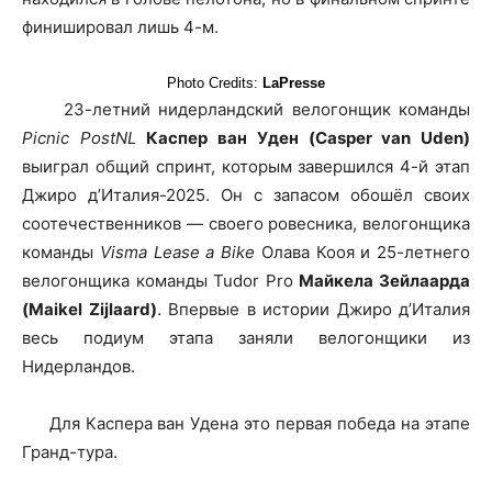
финишировал лишь 4-м.
Photo Credits:
LaPresse
23-летний нидерландский велогонщик команды
Picnic PostNL
Каспер ван Уден (Casper van Uden)
выиграл общий спринт, которым завершился 4-й этап
Джиро д’Италия-2025. Он с запасом обошёл своих
соотечественников — своего ровесника, велогонщика
команды
Visma Lease a Bike
Олава Кооя и 25-летнего
велогонщика команды Tudor Pro
Майкела Зейлаарда
(Maikel Zijlaard)
. Впервые в истории Джиро д’Италия
весь подиум этапа заняли велогонщики из
Нидерландов.
Для Каспера ван Удена это первая победа на этапе
Гранд-тура.