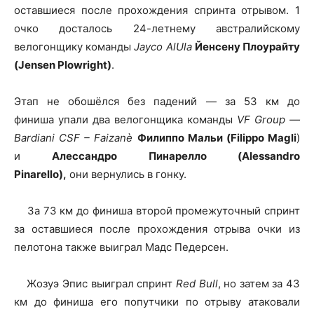
оставшиеся после прохождения спринта отрывом. 1
очко досталось 24-летнему австралийскому
велогонщику команды
Jayco AlUla
Йенсену Плоурайту
(Jensen Plowright)
.
Этап не обошёлся без падений — за 53 км до
финиша упали два велогонщика команды
VF Group —
Bardiani CSF – Faizanè
Филиппо Мальи (Filippo Magli
)
и
Алессандро Пинарелло (Alessandro
Pinarello),
они вернулись в гонку.
За 73 км до финиша второй промежуточный спринт
за оставшиеся после прохождения отрыва очки из
пелотона также выиграл Мадс Педерсен.
Жозуэ Эпис выиграл спринт
Red Bull
, но затем за 43
км до финиша его попутчики по отрыву атаковали