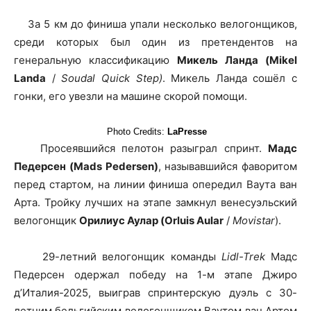
За 5 км до финиша упали несколько велогонщиков,
среди которых был один из претендентов на
генеральную классификацию
Микель Ланда (Mikel
Landa
/
Soudal Quick Step)
. Микель Ланда сошёл с
гонки, его увезли на машине скорой помощи.
Photo Credits:
LaPresse
Просеявшийся пелотон разыграл спринт.
Мадс
Педерсен (Mads Pedersen)
, называвшийся фаворитом
перед стартом, на линии финиша опередил Ваута ван
Арта. Тройку лучших на этапе замкнул венесуэльский
велогонщик
Орилиус Аулар (Orluis Aular
/
Movistar
).
29-летний велогонщик команды
Lidl-Trek
Мадс
Педерсен одержал победу на 1-м этапе Джиро
д’Италия-2025, выиграв спринтерскую дуэль с 30-
летним бельгийским велогонщиком Ваутом ван Артом