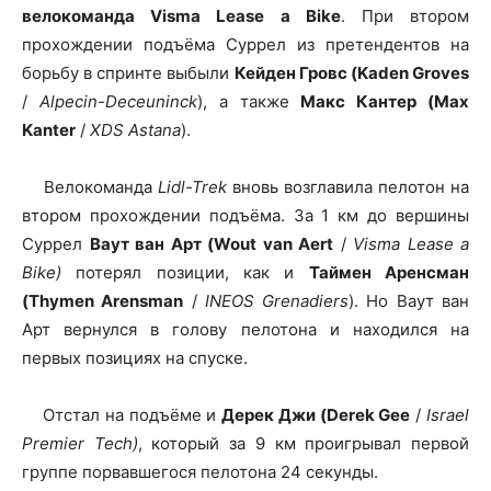
велокоманда Visma Lease a Bike
. При втором
прохождении подъёма Суррел из претендентов на
борьбу в спринте выбыли
Кейден Гровс (Kaden Groves
/
Alpecin-Deceuninck
), а также
Макс Кантер (Max
Kanter
/
XDS Astana
).
Велокоманда
Lidl-Trek
вновь возглавила пелотон на
втором прохождении подъёма. За 1 км до вершины
Суррел
Ваут ван Арт (Wout van Aert
/
Visma Lease a
Bike)
потерял позиции, как и
Таймен Аренсман
(Thymen Arensman
/
INEOS Grenadiers
). Но Ваут ван
Арт вернулся в голову пелотона и находился на
первых позициях на спуске.
Отстал на подъёме и
Дерек Джи (Derek Gee
/
Israel
Premier Tech)
, который за 9 км проигрывал первой
группе порвавшегося пелотона 24 секунды.