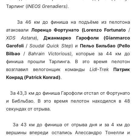
Тарлинг (
INEOS Grenadiers)
.
За 46 км до финиша на подъёме из пелотона
атаковали
Лоренцо Фортунато (Lorenzo Fortunato
/
XDS Astana
),
Джанмарко Гарофоли (Gianmarco
Garofoli
/
Soudal Quick Step
) и
Пельо Бильбао (Pello
Bilbao
/
Bahrain Victorious)
, которые за 44 км до
финиша прошли Тарлинга. В это время пелотон
возглавил велогонщик команды
Lidl-Trek
Патрик
Конрад (Patrick Konrad)
.
За 43,3 км до финиша Гарофоли отстал от Фортунато
и Библьбао. В это время пелотон находился в 48
секундах от отрыва.
За 43 км до финиша от отрыва дня и за 4 км до
вершины впереди остались Алессандро Тонелли и