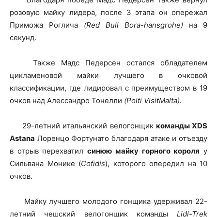
розовую майку лидера, после 3 этапа он опережал
Приможа Роглича
(Red Bull Bora-hansgrohe)
на 9
секунд.
Также Мадс Педерсен остался обладателем
цикламеновой майки лучшего в очковой
классификации, где лидировал с преимуществом в 19
очков над Алессандро Тонелли
(Polti VisitMalta).
29-летний итальянский велогонщик
команды XDS
Astana
Лоренцо Фортунато благодаря атаке и отъезду
в отрыв перехватил
синюю майку горного короля
у
Сильвана Монике (
Cofidis
), которого опередил на 10
очков.
Майку лучшего молодого гонщика удерживал 22-
летний чешский велогонщик команды
Lidl-Trek