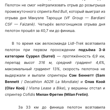
Пелотон не смог нейтрализовать отрыв до розыгрыша
промежуточного спринта
Red Bull
, который выиграл из
отрыва дня Мануэле Тароцци (
VF Group — Bardiani
CSF — Faizanè)
. Четырёх велогонщиков отрыва дня
пелотон прошёл за 40,7 км до финиша.
В то время как
велокоманда Lidl-Trek
возглавила
пелотон при первом прохождении
подъёма 3-й
категории Суррел
(Surrel)
—
протяжённость 6,9 км,
перепад высот 316 м, средний градиент 4,6%,
максимальный градиент 13%
, скорость пелотона не
выдержали и выпали спринтеры
Сэм Беннетт (Sam
Bennett
/
Decathlon AG2R La Mondiale)
и
Олав Коой
(Olav Kooij
/
Visma Lease a Bike
), у вершины отстал и
спринтер
Cofidis
Милан Фретин (Milan Fretin)
.
За 33 км до финиша пелотон возглавила