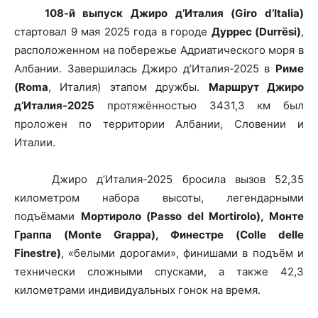
108-й выпуск Джиро д’Италия (Giro d’Italia)
стартовал 9 мая 2025 года в городе
Дуррес (Durrësi)
,
расположенном на побережье Адриатического моря в
Албании. Завершилась Джиро д’Италия-2025 в
Риме
(Roma
, Италия) этапом дружбы.
Маршрут Джиро
д’Италия-2025
протяжённостью 3431,3 км был
проложен по территории Албании, Словении и
Италии.
Джиро д’Италия-2025 бросила вызов 52,35
километром набора высоты, легендарными
подъёмами
Мортироло (Passo del Mortirolo), Монте
Граппа (Monte Grappa), Финестре (Colle delle
Finestre)
, «белыми дорогами», финишами в подъём и
технически сложными спусками, а также 42,3
километрами индивидуальных гонок на время.