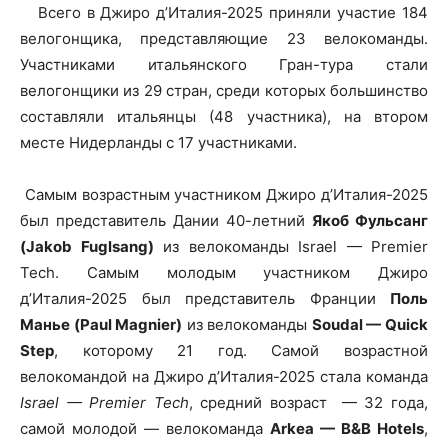
Всего в Джиро д’Италия-2025 приняли участие 184
велогонщика, представляющие 23 велокоманды.
Участниками итальянского Гран-тура стали
велогонщики из 29 стран, среди которых большинство
составляли итальянцы (48 участника), на втором
месте Нидерланды с 17 участниками.
Самым возрастным участником Джиро д’Италия-2025
был представитель Дании 40-летний
Якоб Фульсанг
(Jakob Fuglsang)
из велокоманды Israel — Premier
Tech. Самым молодым участником Джиро
д’Италия-2025 был представитель Франции
Поль
Манье (Paul Magnier)
из велокоманды
Soudal — Quick
Step
, которому 21 год. Самой возрастной
велокомандой на Джиро д’Италия-2025 стала команда
Israel — Premier Tech
, средний возраст — 32 года,
самой молодой — велокоманда
Arkea — B&B Hotels
,