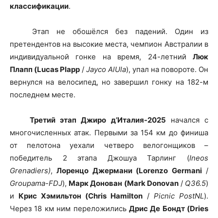
классификации
.
Этап не обошёлся без падений. Один из
претендентов на высокие места, чемпион Австралии в
индивидуальной гонке на время, 24-летний
Люк
Плапп (Lucas Plapp
/
Jayco AlUla
), упал на повороте. Он
вернулся на велосипед, но завершил гонку на 182-м
последнем месте.
Третий этап Джиро д’Италия-2025
начался с
многочисленных атак. Первыми за 154 км до финиша
от пелотона уехали четверо велогонщиков –
победитель 2 этапа Джошуа Тарлинг (
Ineos
Grenadiers)
,
Лоренцо Джермани (Lorenzo Germani
/
Groupama-FDJ
),
Марк Донован (Mark Donovan
/
Q36.5
)
и
Крис Хэмильтон (Chris Hamilton
/
Picnic PostNL
).
Через 18 км ним переложились
Дрис Де Бондт (Dries