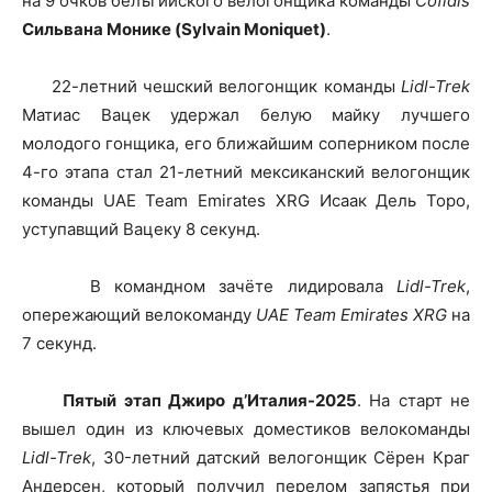
на 9 очков бельгийского велогонщика команды
Cofidis
Сильвана Монике (Sylvain Moniquet)
.
22-летний чешский велогонщик команды
Lidl-Trek
Матиас Вацек удержал белую майку лучшего
молодого гонщика, его ближайшим соперником после
4-го этапа стал 21-летний мексиканский велогонщик
команды UAE Team Emirates XRG Исаак Дель Торо,
уступавщий Вацеку 8 секунд.
В командном зачёте лидировала
Lidl-Trek
,
опережающий велокоманду
UAE Team Emirates XRG
на
7 секунд.
Пятый этап Джиро д’Италия-2025
. На старт не
вышел один из ключевых доместиков велокоманды
Lidl-Trek
, 30-летний датский велогонщик Сёрен Краг
Андерсен, который получил перелом запястья при