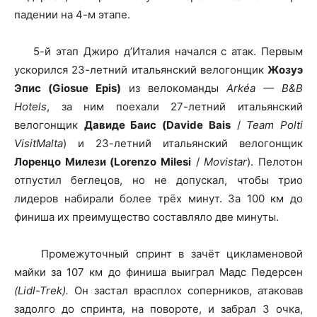
падении на 4-м этапе.
5-й этап Джиро д’Италия начался с атак. Первым
ускорился 23-летний итальянский велогонщик
Жозуэ
Эпис (Giosue Epis)
из велокоманды
Arkéa — B&B
Hotels
, за ним поехали 27-летний итальянский
велогонщик
Давиде Баис (Davide Bais
/
Team Polti
VisitMalta
) и 23-летний итальянский велогонщик
Лоренцо Милези (Lorenzo Milesi
/
Movistar
). Пелотон
отпустил беглецов, но не допускал, чтобы трио
лидеров набирали более трёх минут. За 100 км до
финиша их преимущество составляло две минуты.
Промежуточный спринт в зачёт цикламеновой
майки за 107 км до финиша выиграл Мадс Педерсен
(Lidl-Trek).
Он застал врасплох соперников, атаковав
задолго до спринта, на повороте, и забрал 3 очка,