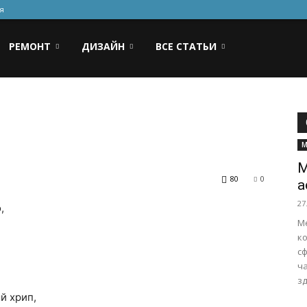
я
РЕМОНТ
ДИЗАЙН
ВСЕ СТАТЬИ
М
М
80
0
а
27
,
М
к
с
ч
зд
й хрип,