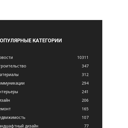
ОПУЛЯРНЫЕ КАТЕГОРИИ
овости
10311
троительство
347
атериалы
312
оммуникации
294
нтерьеры
241
изайн
206
емонт
165
едвижимость
107
андшафтный дизайн
77