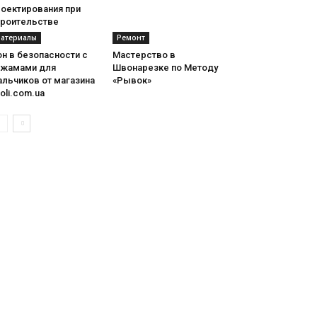
роектирования при
троительстве
атериалы
Ремонт
н в безопасности с
Мастерство в
ижамами для
Швонарезке по Методу
альчиков от магазина
«Рывок»
ioli.com.ua