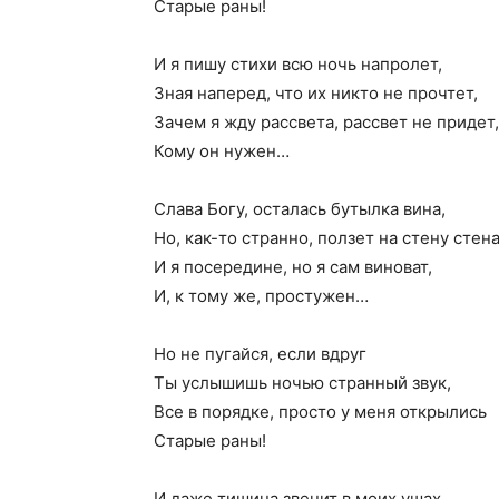
Старые раны!
И я пишу стихи всю ночь напролет,
Зная наперед, что их никто не прочтет,
Зачем я жду рассвета, рассвет не придет,
Кому он нужен…
Слава Богу, осталась бутылка вина,
Но, как-то странно, ползет на стену стен
И я посередине, но я сам виноват,
И, к тому же, простужен…
Но не пугайся, если вдруг
Ты услышишь ночью странный звук,
Все в порядке, просто у меня открылись
Старые раны!
И даже тишина звенит в моих ушах,