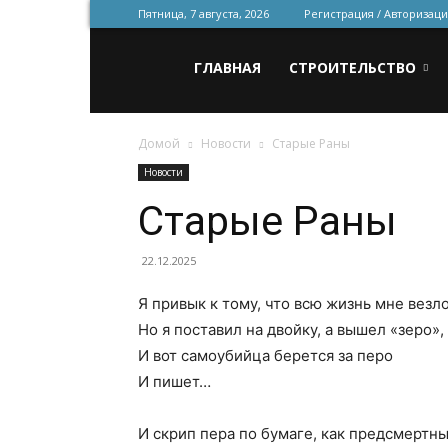
Пятница, 7 августа, 2026
Регистрация / Авторизаци
Всё
ГЛАВНАЯ
СТРОИТЕЛЬСТВО
Домой
Новости
Старые Раны
для
Новости
Старые Раны
строительства
22.12.2025
Я привык к тому, что всю жизнь мне везло
и
Но я поставил на двойку, а вышел «зеро»,
И вот самоубийца берется за перо
И пишет…
ремонта
И скрип пера по бумаге, как предсмертны