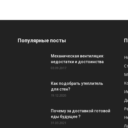
Популярные посты
П
Механическая вентиляция:
Н
недостатки и достоинства
С
03.09.2017
М
К
Как подобрать утеплитель
для стен?
И
19.12.2020
Д
Р
Почему за доставкой готовой
еды будущее ?
Н
31.03.2021
Л