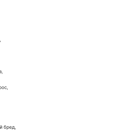
,
з,
рос,
й бред,