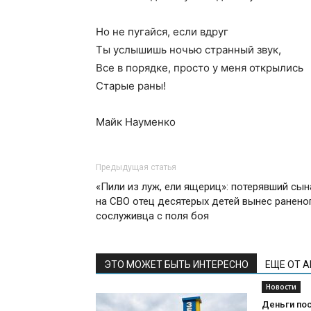
Но не пугайся, если вдруг
Ты услышишь ночью странный звук,
Все в порядке, просто у меня открылись
Старые раны!
Майк Науменко
Предыдущая статья
«Пили из луж, ели ящериц»: потерявший сын
на СВО отец десятерых детей вынес ранено
сослуживца с поля боя
ЭТО МОЖЕТ БЫТЬ ИНТЕРЕСНО
ЕЩЕ ОТ 
Новости
Деньги пос