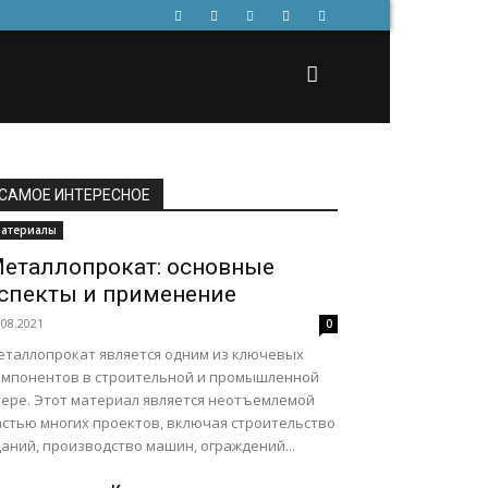
САМОЕ ИНТЕРЕСНОЕ
атериалы
еталлопрокат: основные
спекты и применение
.08.2021
0
еталлопрокат является одним из ключевых
омпонентов в строительной и промышленной
фере. Этот материал является неотъемлемой
астью многих проектов, включая строительство
аний, производство машин, ограждений...