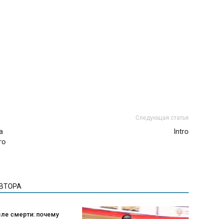
Следующая статья
а
Intro
го
АВТОРА
ле смерти: почему